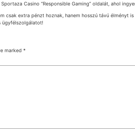
 a Sportaza Casino “Responsible Gaming” oldalát, ahol ingy
em csak extra pénzt hoznak, hanem hosszú távú élményt is b
 ügyfélszolgálatot!
are marked
*