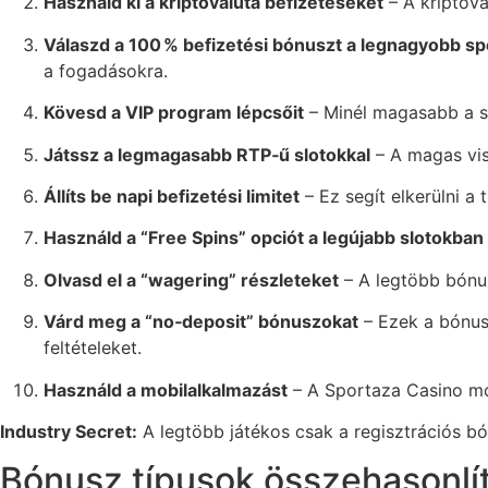
Használd ki a kriptovaluta befizetéseket
– A kriptóva
Válaszd a 100 % befizetési bónuszt a legnagyobb 
a fogadásokra.
Kövesd a VIP program lépcsőit
– Minél magasabb a sz
Játssz a legmagasabb RTP‑ű slotokkal
– A magas vis
Állíts be napi befizetési limitet
– Ez segít elkerülni a
Használd a “Free Spins” opciót a legújabb slotokban
Olvasd el a “wagering” részleteket
– A legtöbb bónus
Várd meg a “no‑deposit” bónuszokat
– Ezek a bónus
feltételeket.
Használd a mobilalkalmazást
– A Sportaza Casino mob
Industry Secret:
A legtöbb játékos csak a regisztrációs b
Bónusz típusok összehasonlí