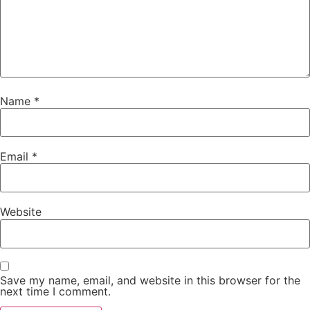
Name
*
Email
*
Website
Save my name, email, and website in this browser for the
next time I comment.