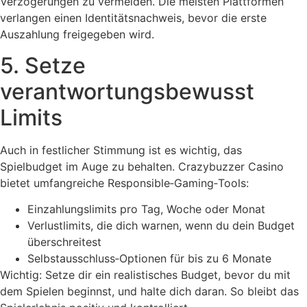
Verzögerungen zu vermeiden. Die meisten Plattformen
verlangen einen Identitätsnachweis, bevor die erste
Auszahlung freigegeben wird.
5. Setze
verantwortungsbewusst
Limits
Auch in festlicher Stimmung ist es wichtig, das
Spielbudget im Auge zu behalten. Crazybuzzer Casino
bietet umfangreiche Responsible‑Gaming‑Tools:
Einzahlungslimits pro Tag, Woche oder Monat
Verlustlimits, die dich warnen, wenn du dein Budget
überschreitest
Selbstausschluss‑Optionen für bis zu 6 Monate
Wichtig: Setze dir ein realistisches Budget, bevor du mit
dem Spielen beginnst, und halte dich daran. So bleibt das