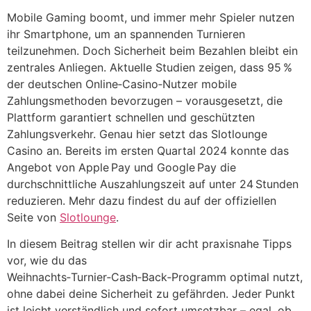
Mobile Gaming boomt, und immer mehr Spieler nutzen
ihr Smartphone, um an spannenden Turnieren
teilzunehmen. Doch Sicherheit beim Bezahlen bleibt ein
zentrales Anliegen. Aktuelle Studien zeigen, dass 95 %
der deutschen Online‑Casino‑Nutzer mobile
Zahlungsmethoden bevorzugen – vorausgesetzt, die
Plattform garantiert schnellen und geschützten
Zahlungsverkehr. Genau hier setzt das Slotlounge
Casino an. Bereits im ersten Quartal 2024 konnte das
Angebot von Apple Pay und Google Pay die
durchschnittliche Auszahlungszeit auf unter 24 Stunden
reduzieren. Mehr dazu findest du auf der offiziellen
Seite von
Slotlounge
.
In diesem Beitrag stellen wir dir acht praxisnahe Tipps
vor, wie du das
Weihnachts‑Turnier‑Cash‑Back‑Programm optimal nutzt,
ohne dabei deine Sicherheit zu gefährden. Jeder Punkt
ist leicht verständlich und sofort umsetzbar – egal, ob