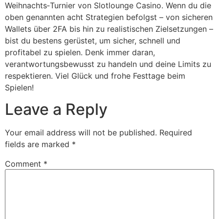
Weihnachts‑Turnier von Slotlounge Casino. Wenn du die
oben genannten acht Strategien befolgst – von sicheren
Wallets über 2FA bis hin zu realistischen Zielsetzungen –
bist du bestens gerüstet, um sicher, schnell und
profitabel zu spielen. Denk immer daran,
verantwortungsbewusst zu handeln und deine Limits zu
respektieren. Viel Glück und frohe Festtage beim
Spielen!
Leave a Reply
Your email address will not be published.
Required
fields are marked
*
Comment
*