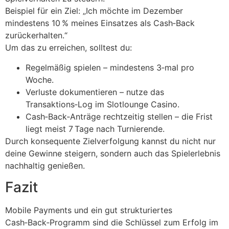
Beispiel für ein Ziel: „Ich möchte im Dezember
mindestens 10 % meines Einsatzes als Cash‑Back
zurückerhalten.“
Um das zu erreichen, solltest du:
Regelmäßig spielen – mindestens 3‑mal pro
Woche.
Verluste dokumentieren – nutze das
Transaktions‑Log im Slotlounge Casino.
Cash‑Back‑Anträge rechtzeitig stellen – die Frist
liegt meist 7 Tage nach Turnierende.
Durch konsequente Zielverfolgung kannst du nicht nur
deine Gewinne steigern, sondern auch das Spielerlebnis
nachhaltig genießen.
Fazit
Mobile Payments und ein gut strukturiertes
Cash‑Back‑Programm sind die Schlüssel zum Erfolg im