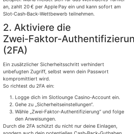
an, zahlt 20 € per Apple Pay ein und kann sofort am
Slot‑Cash‑Back‑Wettbewerb teilnehmen.
2. Aktiviere die
Zwei‑Faktor‑Authentifizieru
(2FA)
Ein zusätzlicher Sicherheitsschritt verhindert
unbefugten Zugriff, selbst wenn dein Passwort
kompromittiert wird.
So richtest du 2FA ein:
Logge dich im Slotlounge Casino‑Account ein.
Gehe zu „Sicherheitseinstellungen“.
Wähle „Zwei‑Faktor‑Authentifizierung“ und folge
den Anweisungen.
Durch die 2FA schützt du nicht nur deine Einlagen,
sondern auch dein potentielles Cash‑Back‑Guthaben.