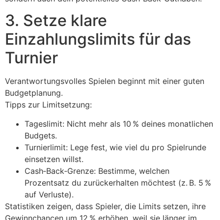
3. Setze klare
Einzahlungslimits für das
Turnier
Verantwortungsvolles Spielen beginnt mit einer guten
Budgetplanung.
Tipps zur Limitsetzung:
Tageslimit: Nicht mehr als 10 % deines monatlichen
Budgets.
Turnierlimit: Lege fest, wie viel du pro Spielrunde
einsetzen willst.
Cash‑Back‑Grenze: Bestimme, welchen
Prozentsatz du zurückerhalten möchtest (z. B. 5 %
auf Verluste).
Statistiken zeigen, dass Spieler, die Limits setzen, ihre
Gewinnchancen um 12 % erhöhen, weil sie länger im