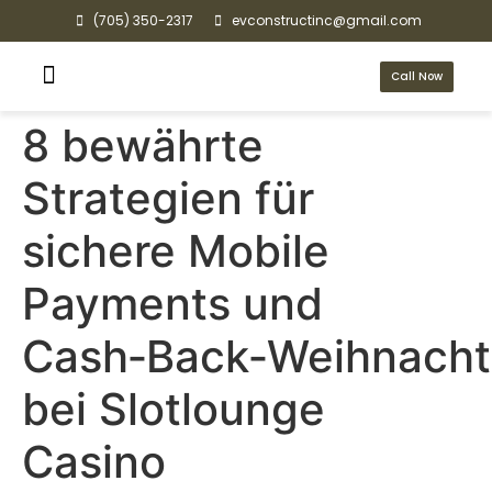
(705) 350-2317
evconstructinc@gmail.com
Call Now
8 bewährte
Strategien für
sichere Mobile
Payments und
Cash‑Back‑Weihnachts
bei Slotlounge
Casino