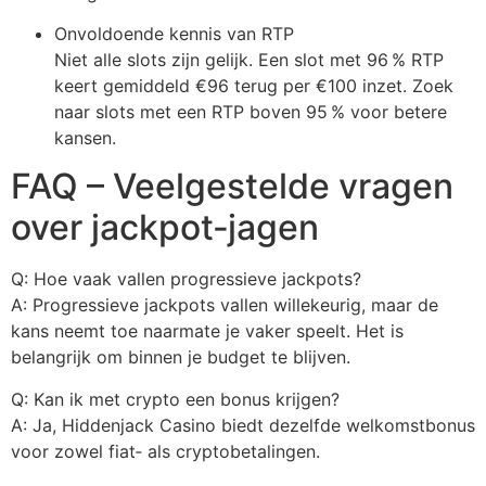
Onvoldoende kennis van RTP
Niet alle slots zijn gelijk. Een slot met 96 % RTP
keert gemiddeld €96 terug per €100 inzet. Zoek
naar slots met een RTP boven 95 % voor betere
kansen.
FAQ – Veelgestelde vragen
over jackpot‑jagen
Q: Hoe vaak vallen progressieve jackpots?
A: Progressieve jackpots vallen willekeurig, maar de
kans neemt toe naarmate je vaker speelt. Het is
belangrijk om binnen je budget te blijven.
Q: Kan ik met crypto een bonus krijgen?
A: Ja, Hiddenjack Casino biedt dezelfde welkomstbonus
voor zowel fiat‑ als cryptobetalingen.