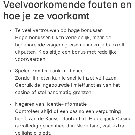
Veelvoorkomende fouten en
hoe je ze voorkomt
Te veel vertrouwen op hoge bonussen
Hoge bonussen lijken verleidelijk, maar de
bijbehorende wagering‑eisen kunnen je bankroll
uitputten. Kies altijd een bonus met redelijke
voorwaarden.
Spelen zonder bankroll‑beheer
Zonder limieten kun je snel je inzet verliezen.
Gebruik de ingebouwde limietfuncties van het
casino of stel handmatig grenzen.
Negeren van licentie‑informatie
Controleer altijd of een casino een vergunning
heeft van de Kansspelautoriteit. Hiddenjack Casino
is volledig gelicentieerd in Nederland, wat extra
veiligheid biedt.