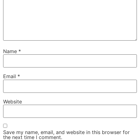
Name
*
Email
*
Website
Save my name, email, and website in this browser for
the next time I comment.