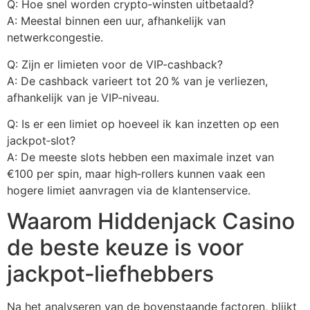
Q: Hoe snel worden crypto‑winsten uitbetaald?
A: Meestal binnen een uur, afhankelijk van
netwerkcongestie.
Q: Zijn er limieten voor de VIP‑cashback?
A: De cashback varieert tot 20 % van je verliezen,
afhankelijk van je VIP‑niveau.
Q: Is er een limiet op hoeveel ik kan inzetten op een
jackpot‑slot?
A: De meeste slots hebben een maximale inzet van
€100 per spin, maar high‑rollers kunnen vaak een
hogere limiet aanvragen via de klantenservice.
Waarom Hiddenjack Casino
de beste keuze is voor
jackpot‑liefhebbers
Na het analyseren van de bovenstaande factoren, blijkt