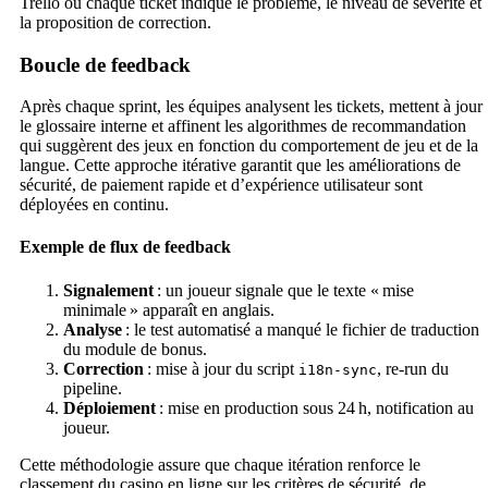
Trello où chaque ticket indique le problème, le niveau de sévérité et
la proposition de correction.
Boucle de feedback
Après chaque sprint, les équipes analysent les tickets, mettent à jour
le glossaire interne et affinent les algorithmes de recommandation
qui suggèrent des jeux en fonction du comportement de jeu et de la
langue. Cette approche itérative garantit que les améliorations de
sécurité, de paiement rapide et d’expérience utilisateur sont
déployées en continu.
Exemple de flux de feedback
Signalement
: un joueur signale que le texte « mise
minimale » apparaît en anglais.
Analyse
: le test automatisé a manqué le fichier de traduction
du module de bonus.
Correction
: mise à jour du script
, re‑run du
i18n-sync
pipeline.
Déploiement
: mise en production sous 24 h, notification au
joueur.
Cette méthodologie assure que chaque itération renforce le
classement du casino en ligne sur les critères de sécurité, de