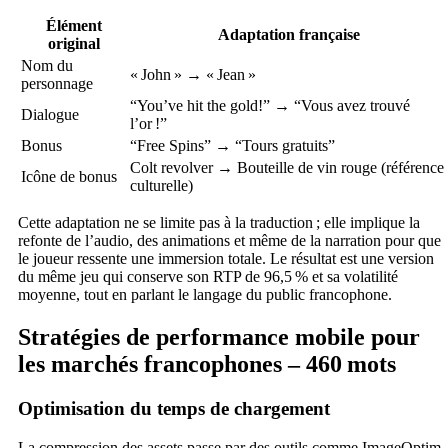
Élément
Adaptation française
original
Nom du
« John » → « Jean »
personnage
“You’ve hit the gold!” → “Vous avez trouvé
Dialogue
l’or !”
Bonus
“Free Spins” → “Tours gratuits”
Colt revolver → Bouteille de vin rouge (référence
Icône de bonus
culturelle)
Cette adaptation ne se limite pas à la traduction ; elle implique la
refonte de l’audio, des animations et même de la narration pour que
le joueur ressente une immersion totale. Le résultat est une version
du même jeu qui conserve son RTP de 96,5 % et sa volatilité
moyenne, tout en parlant le langage du public francophone.
Stratégies de performance mobile pour
les marchés francophones – 460 mots
Optimisation du temps de chargement
La compression des assets passe par des outils comme ImageOptim