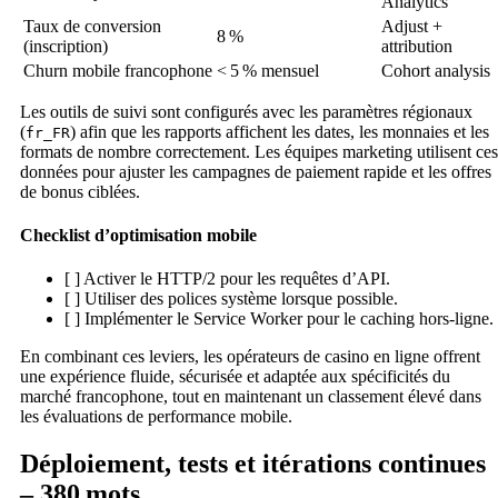
Analytics
Taux de conversion
Adjust +
8 %
(inscription)
attribution
Churn mobile francophone
< 5 % mensuel
Cohort analysis
Les outils de suivi sont configurés avec les paramètres régionaux
(
) afin que les rapports affichent les dates, les monnaies et les
fr_FR
formats de nombre correctement. Les équipes marketing utilisent ces
données pour ajuster les campagnes de paiement rapide et les offres
de bonus ciblées.
Checklist d’optimisation mobile
[ ] Activer le HTTP/2 pour les requêtes d’API.
[ ] Utiliser des polices système lorsque possible.
[ ] Implémenter le Service Worker pour le caching hors‑ligne.
En combinant ces leviers, les opérateurs de casino en ligne offrent
une expérience fluide, sécurisée et adaptée aux spécificités du
marché francophone, tout en maintenant un classement élevé dans
les évaluations de performance mobile.
Déploiement, tests et itérations continues
– 380 mots