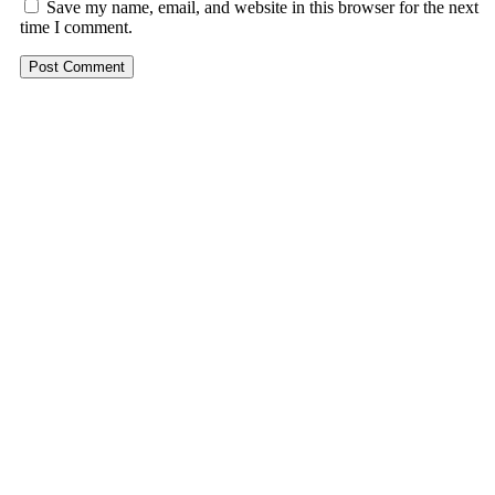
Save my name, email, and website in this browser for the next
time I comment.