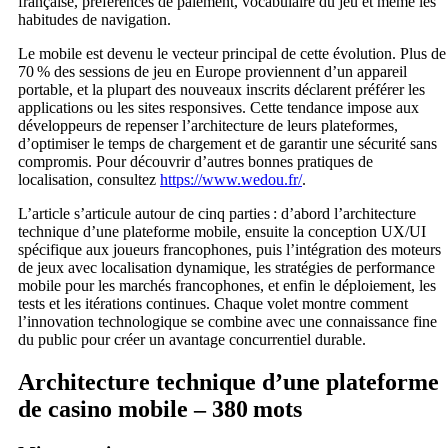
française, préférences de paiement, vocabulaire du jeu et même les
habitudes de navigation.
Le mobile est devenu le vecteur principal de cette évolution. Plus de
70 % des sessions de jeu en Europe proviennent d’un appareil
portable, et la plupart des nouveaux inscrits déclarent préférer les
applications ou les sites responsives. Cette tendance impose aux
développeurs de repenser l’architecture de leurs plateformes,
d’optimiser le temps de chargement et de garantir une sécurité sans
compromis. Pour découvrir d’autres bonnes pratiques de
localisation, consultez
https://www.wedou.fr/
.
L’article s’articule autour de cinq parties : d’abord l’architecture
technique d’une plateforme mobile, ensuite la conception UX/UI
spécifique aux joueurs francophones, puis l’intégration des moteurs
de jeux avec localisation dynamique, les stratégies de performance
mobile pour les marchés francophones, et enfin le déploiement, les
tests et les itérations continues. Chaque volet montre comment
l’innovation technologique se combine avec une connaissance fine
du public pour créer un avantage concurrentiel durable.
Architecture technique d’une plateforme
de casino mobile – 380 mots