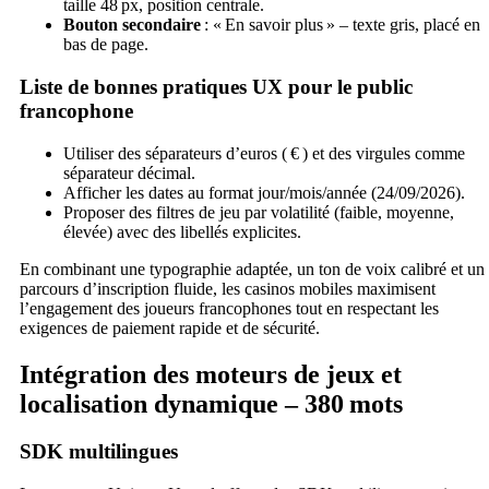
taille 48 px, position centrale.
Bouton secondaire
: « En savoir plus » – texte gris, placé en
bas de page.
Liste de bonnes pratiques UX pour le public
francophone
Utiliser des séparateurs d’euros ( € ) et des virgules comme
séparateur décimal.
Afficher les dates au format jour/mois/année (24/09/2026).
Proposer des filtres de jeu par volatilité (faible, moyenne,
élevée) avec des libellés explicites.
En combinant une typographie adaptée, un ton de voix calibré et un
parcours d’inscription fluide, les casinos mobiles maximisent
l’engagement des joueurs francophones tout en respectant les
exigences de paiement rapide et de sécurité.
Intégration des moteurs de jeux et
localisation dynamique – 380 mots
SDK multilingues