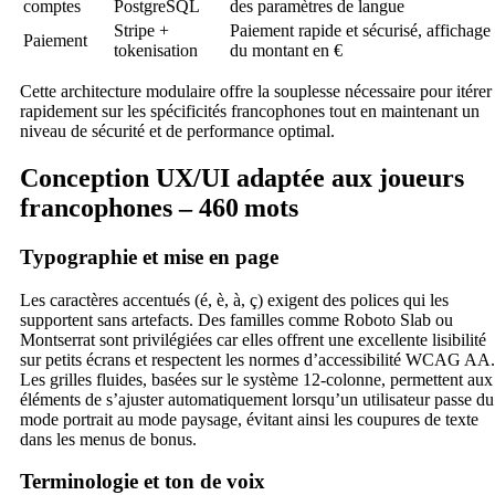
comptes
PostgreSQL
des paramètres de langue
Stripe +
Paiement rapide et sécurisé, affichage
Paiement
tokenisation
du montant en €
Cette architecture modulaire offre la souplesse nécessaire pour itérer
rapidement sur les spécificités francophones tout en maintenant un
niveau de sécurité et de performance optimal.
Conception UX/UI adaptée aux joueurs
francophones – 460 mots
Typographie et mise en page
Les caractères accentués (é, è, à, ç) exigent des polices qui les
supportent sans artefacts. Des familles comme Roboto Slab ou
Montserrat sont privilégiées car elles offrent une excellente lisibilité
sur petits écrans et respectent les normes d’accessibilité WCAG AA.
Les grilles fluides, basées sur le système 12‑colonne, permettent aux
éléments de s’ajuster automatiquement lorsqu’un utilisateur passe du
mode portrait au mode paysage, évitant ainsi les coupures de texte
dans les menus de bonus.
Terminologie et ton de voix