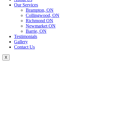
Our Services
Brampton, ON
Collingwood, ON
Richmond ON
Newmarket ON
Barrie, ON
Testimonials
Gallery
Contact Us
X