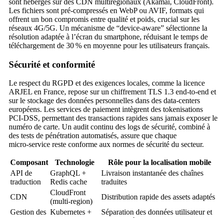
sont hébergés sur des CDN multirégionaux (Akamai, CloudFront).
Les fichiers sont pré‑compressés en WebP ou AVIF, formats qui
offrent un bon compromis entre qualité et poids, crucial sur les
réseaux 4G/5G. Un mécanisme de “device‑aware” sélectionne la
résolution adaptée à l’écran du smartphone, réduisant le temps de
téléchargement de 30 % en moyenne pour les utilisateurs français.
Sécurité et conformité
Le respect du RGPD et des exigences locales, comme la licence
ARJEL en France, repose sur un chiffrement TLS 1.3 end‑to‑end et
sur le stockage des données personnelles dans des data‑centers
européens. Les services de paiement intègrent des tokenisations
PCI‑DSS, permettant des transactions rapides sans jamais exposer le
numéro de carte. Un audit continu des logs de sécurité, combiné à
des tests de pénétration automatisés, assure que chaque
micro‑service reste conforme aux normes de sécurité du secteur.
Composant
Technologie
Rôle pour la localisation mobile
API de
GraphQL +
Livraison instantanée des chaînes
traduction
Redis cache
traduites
CloudFront
CDN
Distribution rapide des assets adaptés
(multi‑region)
Gestion des
Kubernetes +
Séparation des données utilisateur et