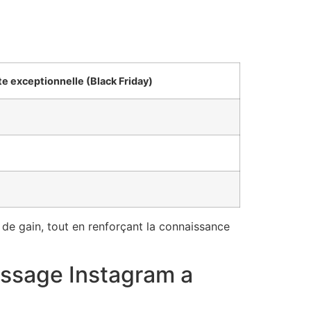
te exceptionnelle (Black Friday)
de gain, tout en renforçant la connaissance
essage Instagram a