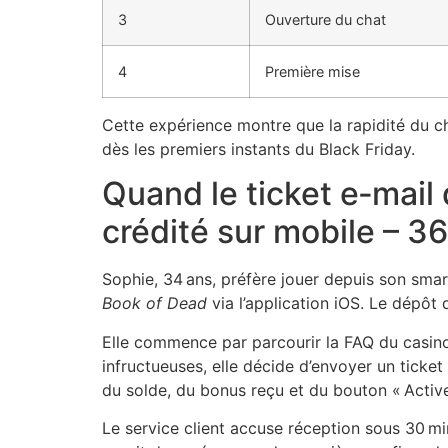
3
Ouverture du chat
4
Première mise
Cette expérience montre que la rapidité du c
dès les premiers instants du Black Friday.
Quand le ticket e‑mail 
crédité sur mobile – 3
Sophie, 34 ans, préfère jouer depuis son smar
Book of Dead
via l’application iOS. Le dépôt 
Elle commence par parcourir la FAQ du casino,
infructueuses, elle décide d’envoyer un ticket
du solde, du bonus reçu et du bouton « Activer
Le service client accuse réception sous 30 mi