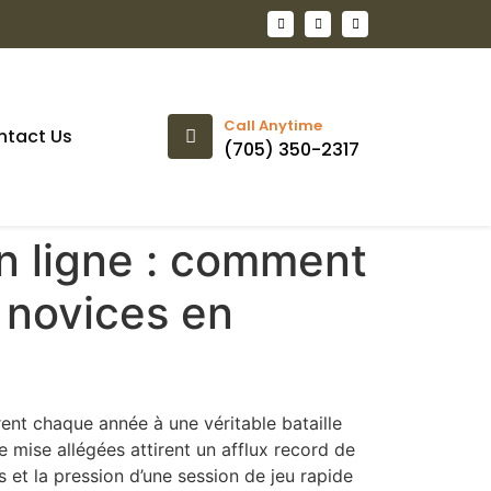
Call Anytime
ntact Us
(705) 350-2317
en ligne : comment
 novices en
rent chaque année à une véritable bataille
 mise allégées attirent un afflux record de
 et la pression d’une session de jeu rapide