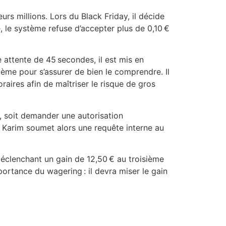
rs millions. Lors du Black Friday, il décide
 le système refuse d’accepter plus de 0,10 €
 attente de 45 secondes, il est mis en
me pour s’assurer de bien le comprendre. Il
aires afin de maîtriser le risque de gros
€, soit demander une autorisation
. Karim soumet alors une requête interne au
déclenchant un gain de 12,50 € au troisième
portance du wagering : il devra miser le gain