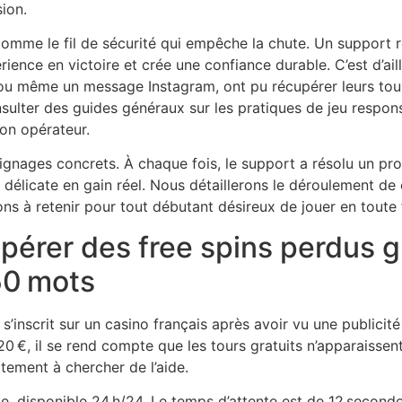
ion.
 comme le fil de sécurité qui empêche la chute. Un support r
ience en victoire et crée une confiance durable. C’est d’a
l ou même un message Instagram, ont pu récupérer leurs tour
ulter des guides généraux sur les pratiques de jeu respons
bon opérateur.
oignages concrets. À chaque fois, le support a résolu un pro
délicate en gain réel. Nous détaillerons le déroulement de c
ons à retenir pour tout débutant désireux de jouer en toute
upérer des free spins perdus g
350 mots
 s’inscrit sur un casino français après avoir vu une publici
0 €, il se rend compte que les tours gratuits n’apparaisse
tement à chercher de l’aide.
site, disponible 24 h/24. Le temps d’attente est de 12 secon