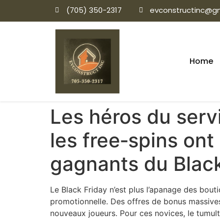
(705) 350-2317
evconstructinc@g
Home
Les héros du serv
les free‑spins on
gagnants du Black
Le Black Friday n’est plus l’apanage des bouti
promotionnelle. Des offres de bonus massives,
nouveaux joueurs. Pour ces novices, le tumult