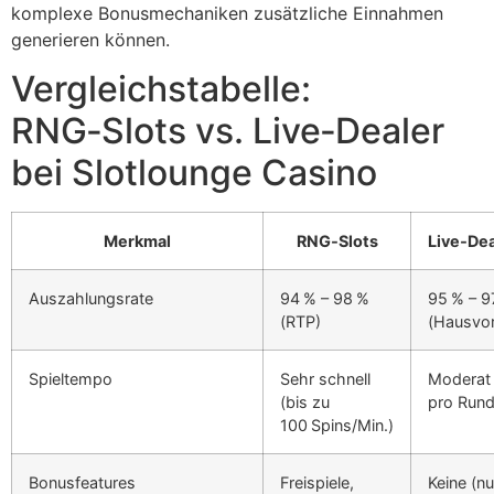
komplexe Bonusmechaniken zusätzliche Einnahmen
generieren können.
Vergleichstabelle:
RNG‑Slots vs. Live‑Dealer
bei Slotlounge Casino
Merkmal
RNG‑Slots
Live‑Dea
Auszahlungsrate
94 % – 98 %
95 % – 9
(RTP)
(Hausvort
Spieltempo
Sehr schnell
Moderat 
(bis zu
pro Rund
100 Spins/Min.)
Bonusfeatures
Freispiele,
Keine (nu