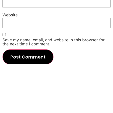
Website
Save my name, email, and website in this browser for
the next time I comment.