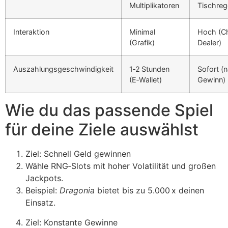
Multiplikatoren
Tischreg
Interaktion
Minimal
Hoch (C
(Grafik)
Dealer)
Auszahlungsgeschwindigkeit
1‑2 Stunden
Sofort (
(E‑Wallet)
Gewinn)
Wie du das passende Spiel
für deine Ziele auswählst
Ziel: Schnell Geld gewinnen
Wähle RNG‑Slots mit hoher Volatilität und großen
Jackpots.
Beispiel:
Dragonia
bietet bis zu 5.000 x deinen
Einsatz.
Ziel: Konstante Gewinne