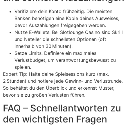
Verifiziere dein Konto frühzeitig. Die meisten
Banken benötigen eine Kopie deines Ausweises,
bevor Auszahlungen freigegeben werden.
Nutze E‑Wallets. Bei Slotlounge Casino sind Skrill
und Neteller die schnellsten Optionen (oft
innerhalb von 30 Minuten).
Setze Limits. Definiere ein maximales
Verlustbudget, um verantwortungsbewusst zu
spielen.
Expert Tip: Halte deine Spielsessions kurz (max.
2 Stunden) und notiere jede Gewinn‑ und Verlustrunde.
So behältst du den Überblick und erkennst Muster,
bevor sie zu großen Verlusten führen.
FAQ – Schnellantworten zu
den wichtigsten Fragen