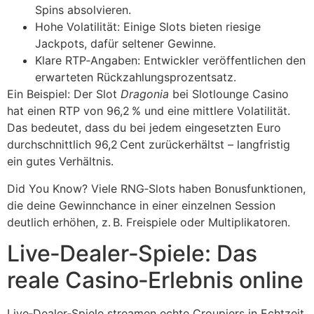
Spins absolvieren.
Hohe Volatilität: Einige Slots bieten riesige
Jackpots, dafür seltener Gewinne.
Klare RTP‑Angaben: Entwickler veröffentlichen den
erwarteten Rückzahlungsprozentsatz.
Ein Beispiel: Der Slot
Dragonia
bei Slotlounge Casino
hat einen RTP von 96,2 % und eine mittlere Volatilität.
Das bedeutet, dass du bei jedem eingesetzten Euro
durchschnittlich 96,2 Cent zurückerhältst – langfristig
ein gutes Verhältnis.
Did You Know? Viele RNG‑Slots haben Bonusfunktionen,
die deine Gewinnchance in einer einzelnen Session
deutlich erhöhen, z. B. Freispiele oder Multiplikatoren.
Live‑Dealer‑Spiele: Das
reale Casino‑Erlebnis online
Live‑Dealer‑Spiele streamen echte Croupiers in Echtzeit.