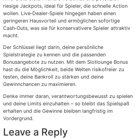
riesige Jackpots, ideal für Spieler, die schnelle Action
wollen. Live‑Dealer‑Spiele hingegen haben einen
geringeren Hausvorteil und ermöglichen sofortige
Cash‑Outs, was sie für konservativere Spieler attraktiv
macht.
Der Schlüssel liegt darin, deine persönliche
Spielstrategie zu kennen und die passenden
Bonusangebote zu nutzen. Mit dem Slotlounge Bonus
hast du die Möglichkeit, beide Welten risikofreier zu
testen, deine Bankroll zu stärken und deine
Gewinnchancen zu maximieren.
Denke immer daran, verantwortungsbewusst zu spielen
und deine Limits einzuhalten – so bleibt das Spielspaß
erhalten und die Gewinne bleiben langfristig im
Vordergrund.
Leave a Reply