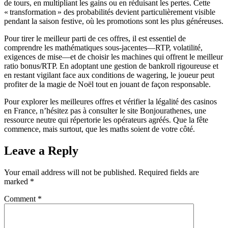
de tours, en multipliant les gains ou en réduisant les pertes. Cette
« transformation » des probabilités devient particulièrement visible
pendant la saison festive, où les promotions sont les plus généreuses.
Pour tirer le meilleur parti de ces offres, il est essentiel de
comprendre les mathématiques sous‑jacentes—RTP, volatilité,
exigences de mise—et de choisir les machines qui offrent le meilleur
ratio bonus/RTP. En adoptant une gestion de bankroll rigoureuse et
en restant vigilant face aux conditions de wagering, le joueur peut
profiter de la magie de Noël tout en jouant de façon responsable.
Pour explorer les meilleures offres et vérifier la légalité des casinos
en France, n’hésitez pas à consulter le site Bonjourathenes, une
ressource neutre qui répertorie les opérateurs agréés. Que la fête
commence, mais surtout, que les maths soient de votre côté.
Leave a Reply
Your email address will not be published.
Required fields are
marked
*
Comment
*