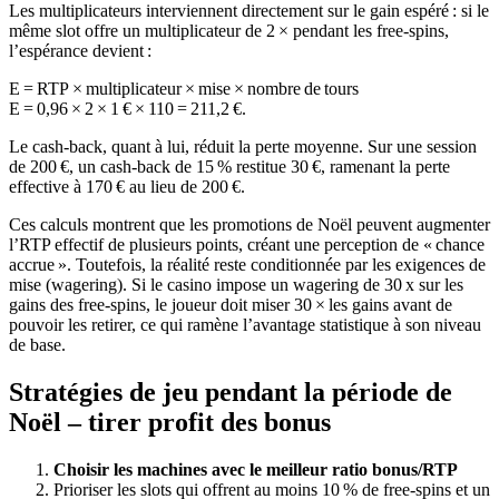
Les multiplicateurs interviennent directement sur le gain espéré : si le
même slot offre un multiplicateur de 2 × pendant les free‑spins,
l’espérance devient :
E = RTP × multiplicateur × mise × nombre de tours
E = 0,96 × 2 × 1 € × 110 = 211,2 €.
Le cash‑back, quant à lui, réduit la perte moyenne. Sur une session
de 200 €, un cash‑back de 15 % restitue 30 €, ramenant la perte
effective à 170 € au lieu de 200 €.
Ces calculs montrent que les promotions de Noël peuvent augmenter
l’RTP effectif de plusieurs points, créant une perception de « chance
accrue ». Toutefois, la réalité reste conditionnée par les exigences de
mise (wagering). Si le casino impose un wagering de 30 x sur les
gains des free‑spins, le joueur doit miser 30 × les gains avant de
pouvoir les retirer, ce qui ramène l’avantage statistique à son niveau
de base.
Stratégies de jeu pendant la période de
Noël – tirer profit des bonus
Choisir les machines avec le meilleur ratio bonus/RTP
Prioriser les slots qui offrent au moins 10 % de free‑spins et un