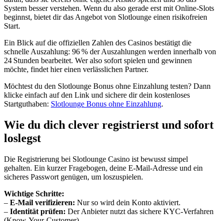
System besser verstehen. Wenn du also gerade erst mit Online‑Slots
beginnst, bietet dir das Angebot von Slotlounge einen risikofreien
Start.
Ein Blick auf die offiziellen Zahlen des Casinos bestätigt die
schnelle Auszahlung: 96 % der Auszahlungen werden innerhalb von
24 Stunden bearbeitet. Wer also sofort spielen und gewinnen
möchte, findet hier einen verlässlichen Partner.
Möchtest du den Slotlounge Bonus ohne Einzahlung testen? Dann
klicke einfach auf den Link und sichere dir dein kostenloses
Startguthaben:
Slotlounge Bonus ohne Einzahlung
.
Wie du dich clever registrierst und sofort
loslegst
Die Registrierung bei Slotlounge Casino ist bewusst simpel
gehalten. Ein kurzer Fragebogen, deine E‑Mail-Adresse und ein
sicheres Passwort genügen, um loszuspielen.
Wichtige Schritte:
–
E‑Mail verifizieren:
Nur so wird dein Konto aktiviert.
–
Identität prüfen:
Der Anbieter nutzt das sichere KYC‑Verfahren
(Know‑Your‑Customer).