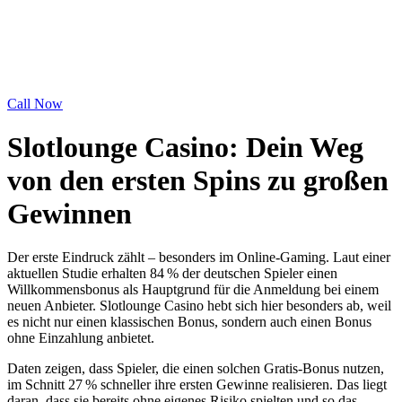
Call Now
Slotlounge Casino: Dein Weg
von den ersten Spins zu großen
Gewinnen
Der erste Eindruck zählt – besonders im Online‑Gaming. Laut einer
aktuellen Studie erhalten 84 % der deutschen Spieler einen
Willkommensbonus als Hauptgrund für die Anmeldung bei einem
neuen Anbieter. Slotlounge Casino hebt sich hier besonders ab, weil
es nicht nur einen klassischen Bonus, sondern auch einen Bonus
ohne Einzahlung anbietet.
Daten zeigen, dass Spieler, die einen solchen Gratis‑Bonus nutzen,
im Schnitt 27 % schneller ihre ersten Gewinne realisieren. Das liegt
daran, dass sie bereits ohne eigenes Risiko spielten und so das