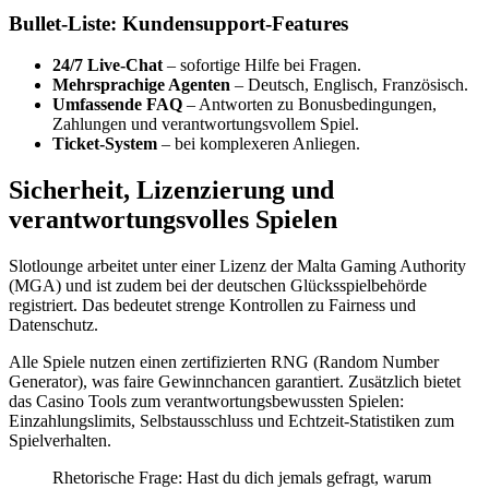
Bullet‑Liste: Kundensupport‑Features
24/7 Live‑Chat
– sofortige Hilfe bei Fragen.
Mehrsprachige Agenten
– Deutsch, Englisch, Französisch.
Umfassende FAQ
– Antworten zu Bonusbedingungen,
Zahlungen und verantwortungsvollem Spiel.
Ticket‑System
– bei komplexeren Anliegen.
Sicherheit, Lizenzierung und
verantwortungsvolles Spielen
Slotlounge arbeitet unter einer Lizenz der Malta Gaming Authority
(MGA) und ist zudem bei der deutschen Glücksspielbehörde
registriert. Das bedeutet strenge Kontrollen zu Fairness und
Datenschutz.
Alle Spiele nutzen einen zertifizierten RNG (Random Number
Generator), was faire Gewinnchancen garantiert. Zusätzlich bietet
das Casino Tools zum verantwortungsbewussten Spielen:
Einzahlungslimits, Selbstausschluss und Echtzeit‑Statistiken zum
Spielverhalten.
Rhetorische Frage: Hast du dich jemals gefragt, warum