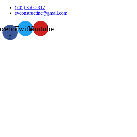
Skip
(705) 350-2317
to
evconstructinc@gmail.com
content
acebook-
Twitter
Youtube
f