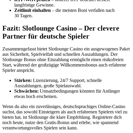
langfristige Gewinne.
Zeitlimit einhalten
– die meisten Boni verfallen nach
30 Tagen.
Fazit: Slotlounge Casino – Der clevere
Partner für deutsche Spieler
Zusammengefasst bietet Slotlounge Casino ein ausgewogenes Paket
aus Sicherheit, Spielvielfalt und schnellen Auszahlungen. Der
Slotlounge Bonus ohne Einzahlung ermöglicht einen risikofreien
Start, während der großzügige Willkommensbonus auch erfahrene
Spieler anspricht.
Stärken:
Lizenzierung, 24/7 Support, schnelle
Auszahlungen, große Spielauswahl.
Schwächen:
Umsatzbedingungen könnten für Anfänger
etwas hoch erscheinen.
Wenn du also ein zuverlässiges, deutschsprachiges Online‑Casino
suchst, das sowohl Einsteigern als auch erfahrenen Spielern viel zu
bieten hat, ist Slotlounge die klare Empfehlung. Registriere dich
noch heute, nutze den Gratis‑Bonus und erlebe, wie spannend
verantwortungsvolles Spielen sein kann.