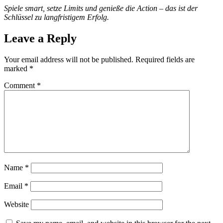
Spiele smart, setze Limits und genieße die Action – das ist der
Schlüssel zu langfristigem Erfolg.
Leave a Reply
Your email address will not be published.
Required fields are
marked
*
Comment
*
Name
*
Email
*
Website