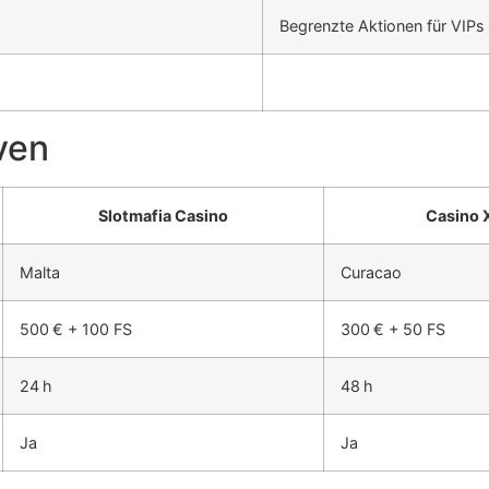
Begrenzte Aktionen für VIPs
ven
Slotmafia Casino
Casino 
Malta
Curacao
500 € + 100 FS
300 € + 50 FS
24 h
48 h
Ja
Ja