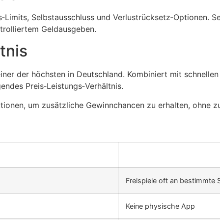
‑Limits, Selbstausschluss und Verlustrücksetz‑Optionen. Set
ntrolliertem Geldausgeben.
tnis
iner der höchsten in Deutschland. Kombiniert mit schnelle
gendes Preis‑Leistungs‑Verhältnis.
tionen, um zusätzliche Gewinnchancen zu erhalten, ohne zus
Freispiele oft an bestimmte 
Keine physische App