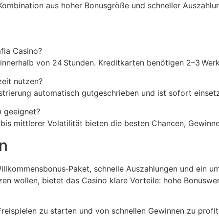
 Kombination aus hoher Bonusgröße und schneller Auszahlun
fia Casino?
st innerhalb von 24 Stunden. Kreditkarten benötigen 2–3 W
zeit nutzen?
strierung automatisch gutgeschrieben und ist sofort einset
n geeignet?
bis mittlerer Volatilität bieten die besten Chancen, Gewinne
on
 Willkommensbonus‑Paket, schnelle Auszahlungen und ein u
en wollen, bietet das Casino klare Vorteile: hohe Bonuswert
Freispielen zu starten und von schnellen Gewinnen zu profi