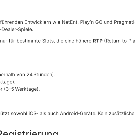
 führenden Entwicklern wie NetEnt, Play’n GO und Pragmati
Dealer‑Spiele.
 nur für bestimmte Slots, die eine höhere
RTP
(Return to Pl
nnerhalb von 24 Stunden).
ktage).
r (3–5 Werktage).
ützt sowohl iOS‑ als auch Android‑Geräte. Kein zusätzliche
Registrierung