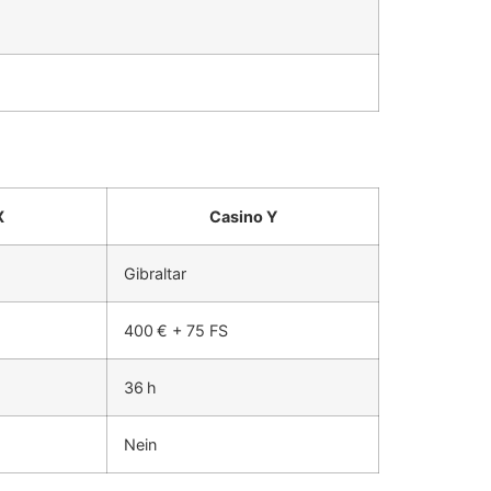
X
Casino Y
Gibraltar
400 € + 75 FS
36 h
Nein