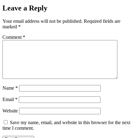
Leave a Reply
Your email address will not be published.
Required fields are
marked
*
Comment
*
Name
*
Email
*
Website
Save my name, email, and website in this browser for the next
time I comment.