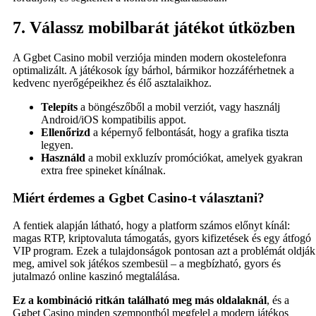
7. Válassz mobilbarát játékot útközben
A Ggbet Casino mobil verziója minden modern okostelefonra
optimalizált. A játékosok így bárhol, bármikor hozzáférhetnek a
kedvenc nyerőgépeikhez és élő asztalaikhoz.
Telepíts
a böngészőből a mobil verziót, vagy használj
Android/iOS kompatibilis appot.
Ellenőrizd
a képernyő felbontását, hogy a grafika tiszta
legyen.
Használd
a mobil exkluzív promóciókat, amelyek gyakran
extra free spineket kínálnak.
Miért érdemes a Ggbet Casino‑t választani?
A fentiek alapján látható, hogy a platform számos előnyt kínál:
magas RTP, kriptovaluta támogatás, gyors kifizetések és egy átfogó
VIP program. Ezek a tulajdonságok pontosan azt a problémát oldják
meg, amivel sok játékos szembesül – a megbízható, gyors és
jutalmazó online kaszinó megtalálása.
Ez a kombináció ritkán található meg más oldalaknál
, és a
Ggbet Casino minden szempontból megfelel a modern játékos