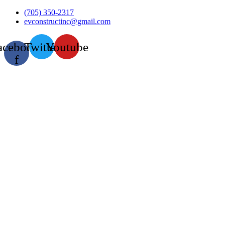
Skip
(705) 350-2317
to
evconstructinc@gmail.com
content
acebook-
Twitter
Youtube
f