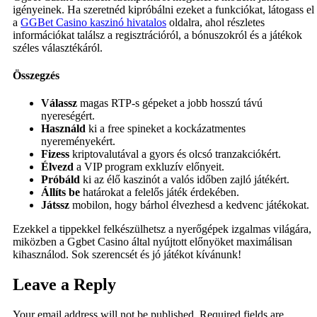
igényeinek. Ha szeretnéd kipróbálni ezeket a funkciókat, látogass el
a
GGBet Casino kaszinó hivatalos
oldalra, ahol részletes
információkat találsz a regisztrációról, a bónuszokról és a játékok
széles választékáról.
Összegzés
Válassz
magas RTP‑s gépeket a jobb hosszú távú
nyereségért.
Használd
ki a free spineket a kockázatmentes
nyereményekért.
Fizess
kriptovalutával a gyors és olcsó tranzakciókért.
Élvezd
a VIP program exkluzív előnyeit.
Próbáld
ki az élő kaszinót a valós időben zajló játékért.
Állíts be
határokat a felelős játék érdekében.
Játssz
mobilon, hogy bárhol élvezhesd a kedvenc játékokat.
Ezekkel a tippekkel felkészülhetsz a nyerőgépek izgalmas világára,
miközben a Ggbet Casino által nyújtott előnyöket maximálisan
kihasználod. Sok szerencsét és jó játékot kívánunk!
Leave a Reply
Your email address will not be published.
Required fields are