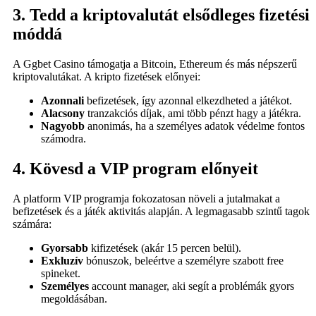
3. Tedd a kriptovalutát elsődleges fizetési
móddá
A Ggbet Casino támogatja a Bitcoin, Ethereum és más népszerű
kriptovalutákat. A kripto fizetések előnyei:
Azonnali
befizetések, így azonnal elkezdheted a játékot.
Alacsony
tranzakciós díjak, ami több pénzt hagy a játékra.
Nagyobb
anonimás, ha a személyes adatok védelme fontos
számodra.
4. Kövesd a VIP program előnyeit
A platform VIP programja fokozatosan növeli a jutalmakat a
befizetések és a játék aktivitás alapján. A legmagasabb szintű tagok
számára:
Gyorsabb
kifizetések (akár 15 percen belül).
Exkluzív
bónuszok, beleértve a személyre szabott free
spineket.
Személyes
account manager, aki segít a problémák gyors
megoldásában.