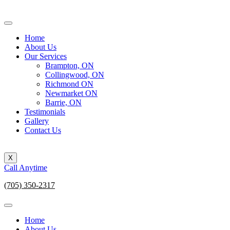
Home
About Us
Our Services
Brampton, ON
Collingwood, ON
Richmond ON
Newmarket ON
Barrie, ON
Testimonials
Gallery
Contact Us
X
Call Anytime
(705) 350-2317
Home
About Us