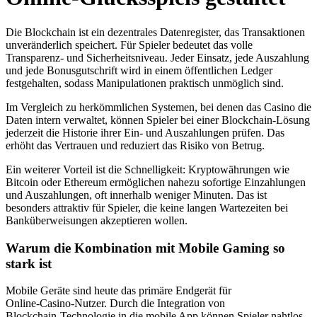
Die Blockchain ist ein dezentrales Datenregister, das Transaktionen
unveränderlich speichert. Für Spieler bedeutet das volle
Transparenz‑ und Sicherheitsniveau. Jeder Einsatz, jede Auszahlung
und jede Bonusgutschrift wird in einem öffentlichen Ledger
festgehalten, sodass Manipulationen praktisch unmöglich sind.
Im Vergleich zu herkömmlichen Systemen, bei denen das Casino die
Daten intern verwaltet, können Spieler bei einer Blockchain‑Lösung
jederzeit die Historie ihrer Ein- und Auszahlungen prüfen. Das
erhöht das Vertrauen und reduziert das Risiko von Betrug.
Ein weiterer Vorteil ist die Schnelligkeit: Kryptowährungen wie
Bitcoin oder Ethereum ermöglichen nahezu sofortige Einzahlungen
und Auszahlungen, oft innerhalb weniger Minuten. Das ist
besonders attraktiv für Spieler, die keine langen Wartezeiten bei
Banküberweisungen akzeptieren wollen.
Warum die Kombination mit Mobile Gaming so
stark ist
Mobile Geräte sind heute das primäre Endgerät für
Online‑Casino‑Nutzer. Durch die Integration von
Blockchain‑Technologie in die mobile App können Spieler nahtlos