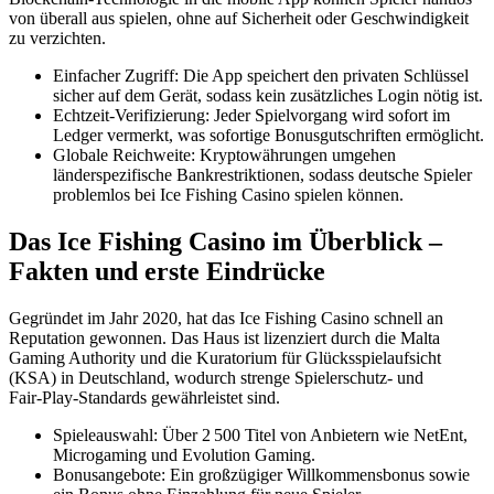
von überall aus spielen, ohne auf Sicherheit oder Geschwindigkeit
zu verzichten.
Einfacher Zugriff: Die App speichert den privaten Schlüssel
sicher auf dem Gerät, sodass kein zusätzliches Login nötig ist.
Echtzeit‑Verifizierung: Jeder Spielvorgang wird sofort im
Ledger vermerkt, was sofortige Bonusgutschriften ermöglicht.
Globale Reichweite: Kryptowährungen umgehen
länderspezifische Bankrestriktionen, sodass deutsche Spieler
problemlos bei Ice Fishing Casino spielen können.
Das Ice Fishing Casino im Überblick –
Fakten und erste Eindrücke
Gegründet im Jahr 2020, hat das Ice Fishing Casino schnell an
Reputation gewonnen. Das Haus ist lizenziert durch die Malta
Gaming Authority und die Kuratorium für Glücksspielaufsicht
(KSA) in Deutschland, wodurch strenge Spielerschutz‑ und
Fair‑Play‑Standards gewährleistet sind.
Spieleauswahl: Über 2 500 Titel von Anbietern wie NetEnt,
Microgaming und Evolution Gaming.
Bonusangebote: Ein großzügiger Willkommensbonus sowie