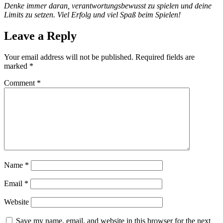
Denke immer daran, verantwortungsbewusst zu spielen und deine
Limits zu setzen. Viel Erfolg und viel Spaß beim Spielen!
Leave a Reply
Your email address will not be published.
Required fields are
marked
*
Comment
*
Name
*
Email
*
Website
Save my name, email, and website in this browser for the next