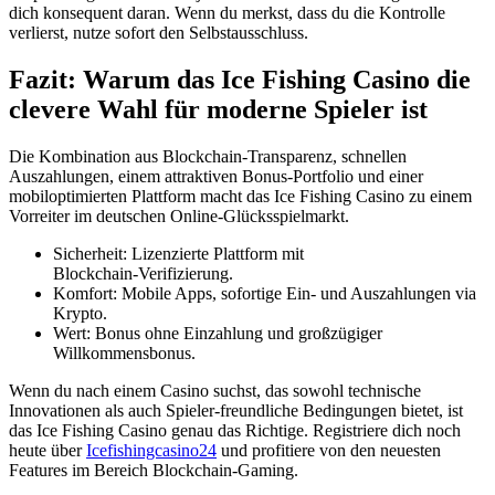
dich konsequent daran. Wenn du merkst, dass du die Kontrolle
verlierst, nutze sofort den Selbstausschluss.
Fazit: Warum das Ice Fishing Casino die
clevere Wahl für moderne Spieler ist
Die Kombination aus Blockchain‑Transparenz, schnellen
Auszahlungen, einem attraktiven Bonus‑Portfolio und einer
mobiloptimierten Plattform macht das Ice Fishing Casino zu einem
Vorreiter im deutschen Online‑Glücksspielmarkt.
Sicherheit: Lizenzierte Plattform mit
Blockchain‑Verifizierung.
Komfort: Mobile Apps, sofortige Ein- und Auszahlungen via
Krypto.
Wert: Bonus ohne Einzahlung und großzügiger
Willkommensbonus.
Wenn du nach einem Casino suchst, das sowohl technische
Innovationen als auch Spieler‑freundliche Bedingungen bietet, ist
das Ice Fishing Casino genau das Richtige. Registriere dich noch
heute über
Icefishingcasino24
und profitiere von den neuesten
Features im Bereich Blockchain‑Gaming.