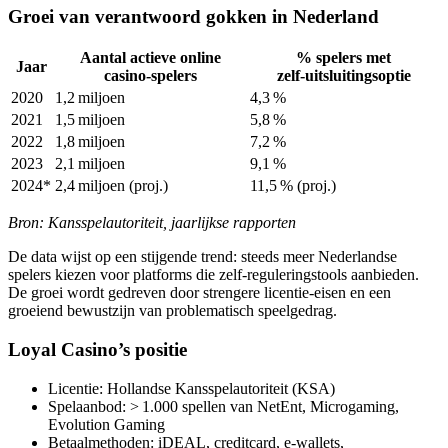
Groei van verantwoord gokken in Nederland
Aantal actieve online
% spelers met
Jaar
casino‑spelers
zelf‑uitsluitingsoptie
2020
1,2 miljoen
4,3 %
2021
1,5 miljoen
5,8 %
2022
1,8 miljoen
7,2 %
2023
2,1 miljoen
9,1 %
2024*
2,4 miljoen (proj.)
11,5 % (proj.)
Bron: Kansspelautoriteit, jaarlijkse rapporten
De data wijst op een stijgende trend: steeds meer Nederlandse
spelers kiezen voor platforms die zelf‑reguleringstools aanbieden.
De groei wordt gedreven door strengere licentie‑eisen en een
groeiend bewustzijn van problematisch speelgedrag.
Loyal Casino’s positie
Licentie: Hollandse Kansspelautoriteit (KSA)
Spelaanbod: > 1.000 spellen van NetEnt, Microgaming,
Evolution Gaming
Betaalmethoden: iDEAL, creditcard, e‑wallets,