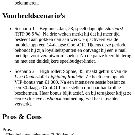
belemmeren.
Voorbeeldscenario’s
Scenario 1 – Beginner: Jan, 28, speelt dagelijks
Starburst
(RTP 96,5 %). Na drie weken merkt hij dat hij meer tijd
besteedt aan gokken dan aan werk. Hij activeert via de
mobiele app een 14‑daagse Cool‑Off. Tijdens deze periode
behoudt hij zijn loyaliteitspunten en ontvangt hij een e‑mail
met tips voor verantwoord spelen. Na de pauze keert hij terug,
nu met een duidelijkere speelbudget‑limiet.
Scenario 2 – High‑roller: Sophie, 35, maakt gebruik van de
Live Dealer
‑tafel
Lightning Roulette
. Ze heeft een lopende
VIP‑bonus van €1.000. Na een intensieve sessie besluit ze
een 30‑daagse Cool‑Off in te stellen om haar bankroll te
beschermen. Haar bonus blijft actief, en bij terugkeer krijgt ze
een exclusieve
cashback
‑aanbieding, wat haar loyaliteit
versterkt.
Pros & Cons
Pros:
– Flexibele pauzelengtes (7‑30 dagen)