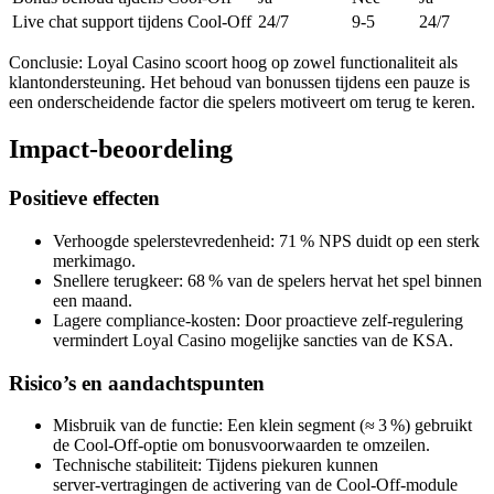
Live chat support tijdens Cool‑Off
24/7
9‑5
24/7
Conclusie: Loyal Casino scoort hoog op zowel functionaliteit als
klantondersteuning. Het behoud van bonussen tijdens een pauze is
een onderscheidende factor die spelers motiveert om terug te keren.
Impact‑beoordeling
Positieve effecten
Verhoogde spelerstevredenheid: 71 % NPS duidt op een sterk
merkimago.
Snellere terugkeer: 68 % van de spelers hervat het spel binnen
een maand.
Lagere compliance‑kosten: Door proactieve zelf‑regulering
vermindert Loyal Casino mogelijke sancties van de KSA.
Risico’s en aandachtspunten
Misbruik van de functie: Een klein segment (≈ 3 %) gebruikt
de Cool‑Off‑optie om bonusvoorwaarden te omzeilen.
Technische stabiliteit: Tijdens piekuren kunnen
server‑vertragingen de activering van de Cool‑Off‑module