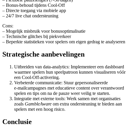
– Bonus‑behoud tijdens Cool‑Off
– Directe toegang via mobiele app
– 24/7 live chat ondersteuning
Cons:
– Mogelijk misbruik voor bonusoptimalisatie
– Technische glitches bij piekverkeer
– Beperkte statistieken voor spelers om eigen gedrag te analyseren
Strategische aanbevelingen
Uitbreiden van data‑analytics: Implementeer een dashboard
waarmee spelers hun speelpatroon kunnen visualiseren vóór
een Cool‑Off‑activering.
Verbeterde communicatie: Stuur gepersonaliseerde
e‑mailcampagnes met educatieve content over verantwoord
spelen en tips om na de pauze weer veilig te starten.
Integratie met externe tools: Werk samen met organisaties
zoals
GambleAware
om extra ondersteuning te bieden aan
spelers met een hoog risico.
Conclusie