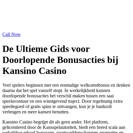
Call Now
De Ultieme Gids voor
Doorlopende Bonusacties bij
Kansino Casino
Veel spelers beginnen met een eenmalige welkomstbonus en denken
daarna dat het spel vanzelf stopt. In werkelijkheid kunnen
doorlopende bonusacties het verschil maken tussen een saai
speelavontuur en een winstgevend traject. Door regelmatig extra
speeltegoed of gratis spins te ontvangen, kun je je bankroll
verlengen en meer kansen benutten.
Kansino Casino begrijpt dit als geen ander. Het platform,
gelicentieerd door de Kansspelautoriteit, biedt een breed scala aan
wekelijkse reload‑bonussen, sportweddenschappen‑promoties en