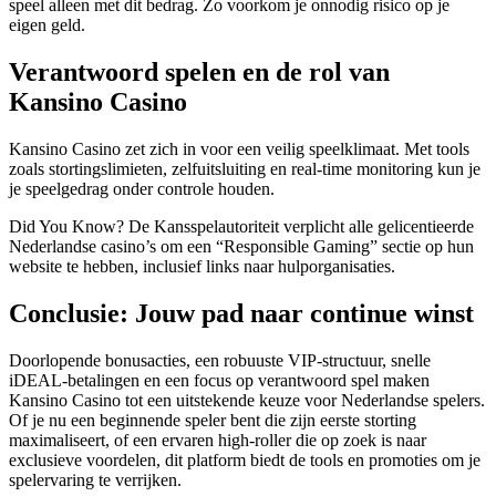
speel alleen met dit bedrag. Zo voorkom je onnodig risico op je
eigen geld.
Verantwoord spelen en de rol van
Kansino Casino
Kansino Casino zet zich in voor een veilig speelklimaat. Met tools
zoals stortingslimieten, zelfuitsluiting en real‑time monitoring kun je
je speelgedrag onder controle houden.
Did You Know? De Kansspelautoriteit verplicht alle gelicentieerde
Nederlandse casino’s om een “Responsible Gaming” sectie op hun
website te hebben, inclusief links naar hulporganisaties.
Conclusie: Jouw pad naar continue winst
Doorlopende bonusacties, een robuuste VIP‑structuur, snelle
iDEAL‑betalingen en een focus op verantwoord spel maken
Kansino Casino tot een uitstekende keuze voor Nederlandse spelers.
Of je nu een beginnende speler bent die zijn eerste storting
maximaliseert, of een ervaren high‑roller die op zoek is naar
exclusieve voordelen, dit platform biedt de tools en promoties om je
spelervaring te verrijken.