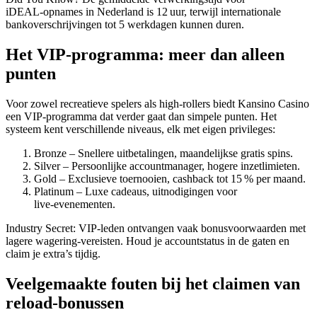
iDEAL‑opnames in Nederland is 12 uur, terwijl internationale
bankoverschrijvingen tot 5 werkdagen kunnen duren.
Het VIP‑programma: meer dan alleen
punten
Voor zowel recreatieve spelers als high‑rollers biedt Kansino Casino
een VIP‑programma dat verder gaat dan simpele punten. Het
systeem kent verschillende niveaus, elk met eigen privileges:
Bronze – Snellere uitbetalingen, maandelijkse gratis spins.
Silver – Persoonlijke accountmanager, hogere inzetlimieten.
Gold – Exclusieve toernooien, cashback tot 15 % per maand.
Platinum – Luxe cadeaus, uitnodigingen voor
live‑evenementen.
Industry Secret: VIP‑leden ontvangen vaak bonusvoorwaarden met
lagere wagering‑vereisten. Houd je accountstatus in de gaten en
claim je extra’s tijdig.
Veelgemaakte fouten bij het claimen van
reload‑bonussen