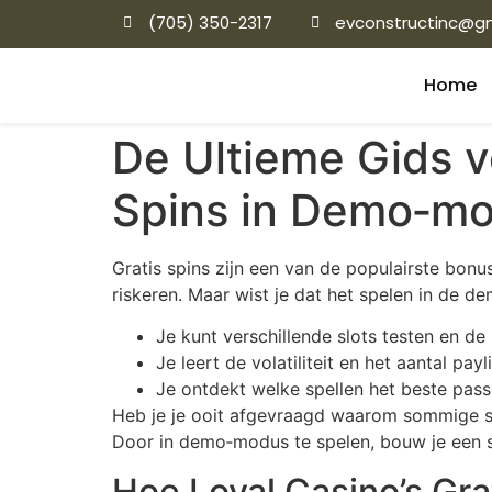
(705) 350-2317
evconstructinc@g
Home
De Ultieme Gids v
Spins in Demo‑mod
Gratis spins zijn een van de populairste bonu
riskeren. Maar wist je dat het spelen in de
Je kunt verschillende slots testen en de 
Je leert de volatiliteit en het aantal pay
Je ontdekt welke spellen het beste passen
Heb je je ooit afgevraagd waarom sommige spe
Door in demo‑modus te spelen, bouw je een so
Hoe Loyal Casino’s Gr