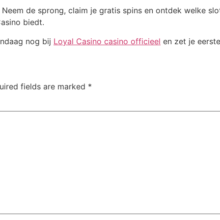
 Neem de sprong, claim je gratis spins en ontdek welke slot
asino biedt.
andaag nog bij
Loyal Casino casino officieel
en zet je eerst
uired fields are marked
*