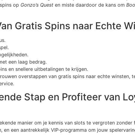
s spins op
Gonzo’s Quest
en miste daardoor de kans om
Boo
an Gratis Spins naar Echte Wi
us.
pel.
gelijkheden.
met een laag bedrag.
s en snellere uitbetalingen te krijgen.
ouwen overstappen van gratis spins naar echte winsten, ter
ervice.
ende Stap en Profiteer van Loy
kende manier om je kennis van slots te vergroten zonder f
, en een aantrekkelijk VIP‑programma om jouw spelervaring