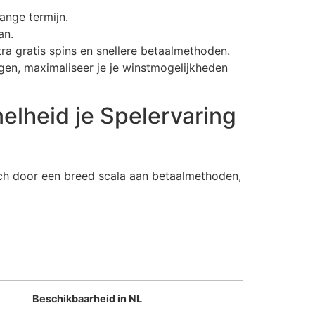
ange termijn.
an.
a gratis spins en snellere betaalmethoden.
olgen, maximaliseer je je winstmogelijkheden
elheid je Spelervaring
ich door een breed scala aan betaalmethoden,
Beschikbaarheid in NL