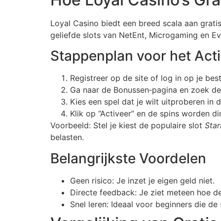
Loyal Casino biedt een breed scala aan grati
geliefde slots van NetEnt, Microgaming en E
Stappenplan voor het Acti
Registreer op de site of log in op je be
Ga naar de Bonussen‑pagina en zoek de s
Kies een spel dat je wilt uitproberen i
Klik op “Activeer” en de spins worden d
Voorbeeld: Stel je kiest de populaire slot
Star
belasten.
Belangrijkste Voordelen
Geen risico: Je inzet je eigen geld niet.
Directe feedback: Je ziet meteen hoe d
Snel leren: Ideaal voor beginners die de