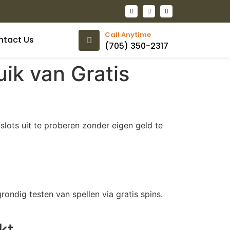
Call Anytime
ntact Us
(705) 350-2317
ik van Gratis
slots uit te proberen zonder eigen geld te
ondig testen van spellen via gratis spins.
kt