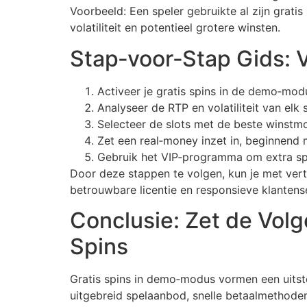
Voorbeeld: Een speler gebruikte al zijn grati
volatiliteit en potentieel grotere winsten.
Stap‑voor‑Stap Gids: V
Activeer je gratis spins in de demo‑mod
Analyseer de RTP en volatiliteit van elk s
Selecteer de slots met de beste winstmo
Zet een real‑money inzet in, beginnend 
Gebruik het VIP‑programma om extra spin
Door deze stappen te volgen, kun je met vertr
betrouwbare licentie en responsieve klantens
Conclusie: Zet de Volg
Spins
Gratis spins in demo‑modus vormen een uitste
uitgebreid spelaanbod, snelle betaalmethoden