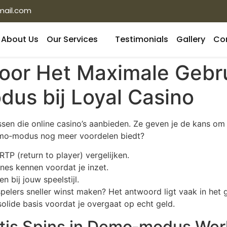
mail.com
About Us
Our Services
Testimonials
Gallery
Co
oor Het Maximale Gebru
us bij Loyal Casino
ssen die online casino’s aanbieden. Ze geven je de kans om 
 demo‑modus nog meer voordelen biedt?
RTP (return to player) vergelijken.
lines kennen voordat je inzet.
 bij jouw speelstijl.
lers sneller winst maken? Het antwoord ligt vaak in het gr
lide basis voordat je overgaat op echt geld.
atis Spins in Demo‑modus Wer