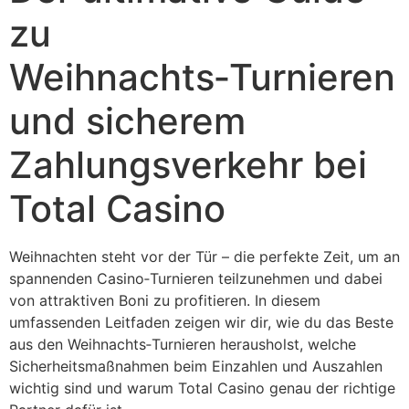
zu
Weihnachts‑Turnieren
und sicherem
Zahlungsverkehr bei
Total Casino
Weihnachten steht vor der Tür – die perfekte Zeit, um an
spannenden Casino‑Turnieren teilzunehmen und dabei
von attraktiven Boni zu profitieren. In diesem
umfassenden Leitfaden zeigen wir dir, wie du das Beste
aus den Weihnachts‑Turnieren herausholst, welche
Sicherheitsmaßnahmen beim Einzahlen und Auszahlen
wichtig sind und warum Total Casino genau der richtige