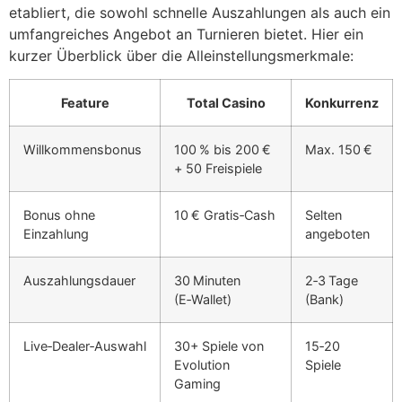
etabliert, die sowohl schnelle Auszahlungen als auch ein
umfangreiches Angebot an Turnieren bietet. Hier ein
kurzer Überblick über die Alleinstellungsmerkmale:
Feature
Total Casino
Konkurrenz
Willkommensbonus
100 % bis 200 €
Max. 150 €
+ 50 Freispiele
Bonus ohne
10 € Gratis‑Cash
Selten
Einzahlung
angeboten
Auszahlungsdauer
30 Minuten
2‑3 Tage
(E‑Wallet)
(Bank)
Live‑Dealer‑Auswahl
30+ Spiele von
15‑20
Evolution
Spiele
Gaming