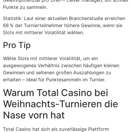
Punkte zu sammeln.
Statistik: Laut einer aktuellen Branchenstudie erreichen
68 % der Turnierteilnehmer höhere Gewinne, wenn sie
Slots mit mittlerer Volatilität wählen.
Pro Tip
Wähle Slots mit mittlerer Volatilität, um ein
ausgewogenes Verhältnis zwischen häufigen kleinen
Gewinnen und seltenen großen Auszahlungen zu
erhalten – ideal für Punktesammeln im Turnier.
Warum Total Casino bei
Weihnachts‑Turnieren die
Nase vorn hat
Total Casino hat sich als zuverlässige Plattform