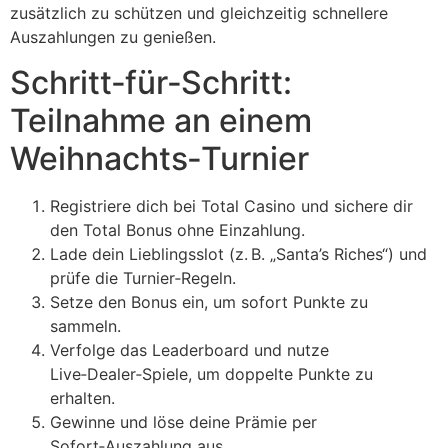
zusätzlich zu schützen und gleichzeitig schnellere
Auszahlungen zu genießen.
Schritt‑für‑Schritt:
Teilnahme an einem
Weihnachts‑Turnier
Registriere dich bei Total Casino und sichere dir
den Total Bonus ohne Einzahlung.
Lade dein Lieblingsslot (z. B. „Santa’s Riches“) und
prüfe die Turnier‑Regeln.
Setze den Bonus ein, um sofort Punkte zu
sammeln.
Verfolge das Leaderboard und nutze
Live‑Dealer‑Spiele, um doppelte Punkte zu
erhalten.
Gewinne und löse deine Prämie per
Sofort‑Auszahlung aus.