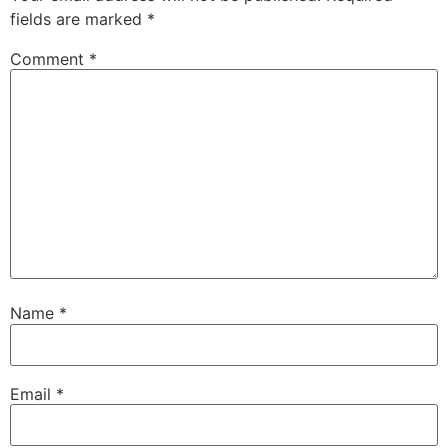
fields are marked
*
Comment
*
Name
*
Email
*