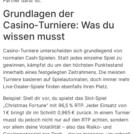
Partner dafür ist.
Grundlagen der
Casino‑Turniere: Was du
wissen musst
Casino‑Turniere unterscheiden sich grundlegend von
normalen Cash‑Spielen. Statt jedes einzelne Spiel zu
gewinnen, kämpfst du um den höchsten Punktestand
innerhalb eines festgelegten Zeitrahmens. Die meisten
Turniere basieren auf Spielautomaten, doch immer mehr
Live‑Dealer‑Spiele finden ebenfalls ihren Platz.
Beispiel: Stell dir vor, du spielst das Slot‑Spiel
„Christmas Fortune“ mit 96,5 % RTP. Jeder Einsatz von
1 € bringt dir im Schnitt 0,965 € zurück. In einem Turnier
musst du jedoch nicht nur auf den RTP achten, sondern
vor allem deine Volatilität – also das Risiko‑ und
Gewinnpotenzial pro Dreh – clever managen, um schnell