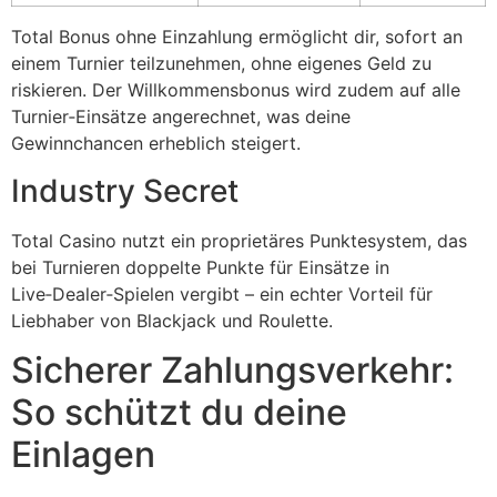
Total Bonus ohne Einzahlung ermöglicht dir, sofort an
einem Turnier teilzunehmen, ohne eigenes Geld zu
riskieren. Der Willkommensbonus wird zudem auf alle
Turnier‑Einsätze angerechnet, was deine
Gewinnchancen erheblich steigert.
Industry Secret
Total Casino nutzt ein proprietäres Punktesystem, das
bei Turnieren doppelte Punkte für Einsätze in
Live‑Dealer‑Spielen vergibt – ein echter Vorteil für
Liebhaber von Blackjack und Roulette.
Sicherer Zahlungsverkehr:
So schützt du deine
Einlagen