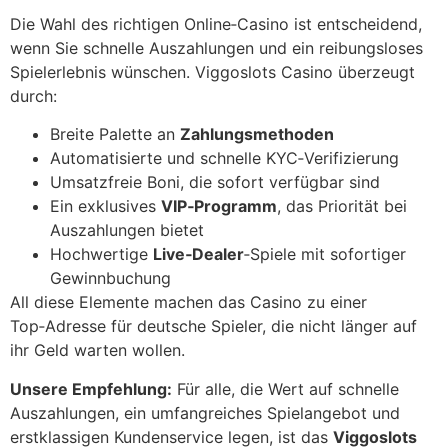
Die Wahl des richtigen Online‑Casino ist entscheidend,
wenn Sie schnelle Auszahlungen und ein reibungsloses
Spielerlebnis wünschen. Viggoslots Casino überzeugt
durch:
Breite Palette an
Zahlungsmethoden
Automatisierte und schnelle KYC‑Verifizierung
Umsatzfreie Boni, die sofort verfügbar sind
Ein exklusives
VIP‑Programm
, das Priorität bei
Auszahlungen bietet
Hochwertige
Live‑Dealer
‑Spiele mit sofortiger
Gewinnbuchung
All diese Elemente machen das Casino zu einer
Top‑Adresse für deutsche Spieler, die nicht länger auf
ihr Geld warten wollen.
Unsere Empfehlung:
Für alle, die Wert auf schnelle
Auszahlungen, ein umfangreiches Spielangebot und
erstklassigen Kundenservice legen, ist das
Viggoslots