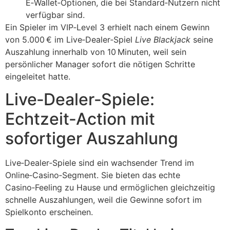
E‑Wallet‑Optionen, die bei Standard‑Nutzern nicht
verfügbar sind.
Ein Spieler im VIP‑Level 3 erhielt nach einem Gewinn
von 5.000 € im Live‑Dealer‑Spiel
Live Blackjack
seine
Auszahlung innerhalb von 10 Minuten, weil sein
persönlicher Manager sofort die nötigen Schritte
eingeleitet hatte.
Live‑Dealer‑Spiele:
Echtzeit‑Action mit
sofortiger Auszahlung
Live‑Dealer‑Spiele sind ein wachsender Trend im
Online‑Casino‑Segment. Sie bieten das echte
Casino‑Feeling zu Hause und ermöglichen gleichzeitig
schnelle Auszahlungen, weil die Gewinne sofort im
Spielkonto erscheinen.