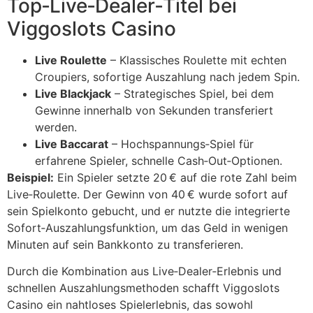
Top‑Live‑Dealer‑Titel bei
Viggoslots Casino
Live Roulette
– Klassisches Roulette mit echten
Croupiers, sofortige Auszahlung nach jedem Spin.
Live Blackjack
– Strategisches Spiel, bei dem
Gewinne innerhalb von Sekunden transferiert
werden.
Live Baccarat
– Hochspannungs‑Spiel für
erfahrene Spieler, schnelle Cash‑Out‑Optionen.
Beispiel:
Ein Spieler setzte 20 € auf die rote Zahl beim
Live‑Roulette. Der Gewinn von 40 € wurde sofort auf
sein Spielkonto gebucht, und er nutzte die integrierte
Sofort‑Auszahlungsfunktion, um das Geld in wenigen
Minuten auf sein Bankkonto zu transferieren.
Durch die Kombination aus Live‑Dealer‑Erlebnis und
schnellen Auszahlungsmethoden schafft Viggoslots
Casino ein nahtloses Spielerlebnis, das sowohl