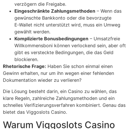
verzögern die Freigabe.
Eingeschränkte Zahlungsmethoden
– Wenn das
gewünschte Bankkonto oder die bevorzugte
E‑Wallet nicht unterstützt wird, muss ein Umweg
gewählt werden.
Komplizierte Bonusbedingungen
– Umsatzfreie
Willkommensboni können verlockend sein, aber oft
gibt es versteckte Bedingungen, die das Geld
blockieren.
Rhetorische Frage:
Haben Sie schon einmal einen
Gewinn erhalten, nur um ihn wegen einer fehlenden
Dokumentation wieder zu verlieren?
Die Lösung besteht darin, ein Casino zu wählen, das
klare Regeln, zahlreiche Zahlungsmethoden und ein
schnelles Verifizierungsverfahren kombiniert. Genau das
bietet das Viggoslots Casino.
Warum Viggoslots Casino