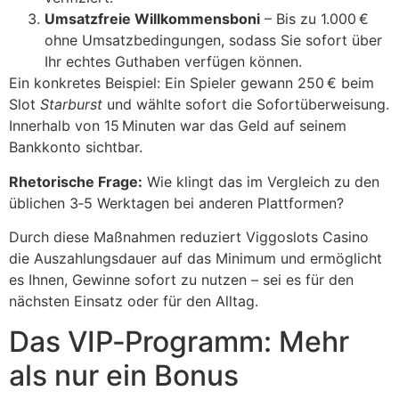
Umsatzfreie Willkommensboni
– Bis zu 1.000 €
ohne Umsatzbedingungen, sodass Sie sofort über
Ihr echtes Guthaben verfügen können.
Ein konkretes Beispiel: Ein Spieler gewann 250 € beim
Slot
Starburst
und wählte sofort die Sofortüberweisung.
Innerhalb von 15 Minuten war das Geld auf seinem
Bankkonto sichtbar.
Rhetorische Frage:
Wie klingt das im Vergleich zu den
üblichen 3‑5 Werktagen bei anderen Plattformen?
Durch diese Maßnahmen reduziert Viggoslots Casino
die Auszahlungsdauer auf das Minimum und ermöglicht
es Ihnen, Gewinne sofort zu nutzen – sei es für den
nächsten Einsatz oder für den Alltag.
Das VIP‑Programm: Mehr
als nur ein Bonus