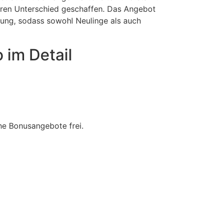
laren Unterschied geschaffen. Das Angebot
ung, sodass sowohl Neulinge als auch
 im Detail
he Bonusangebote frei.