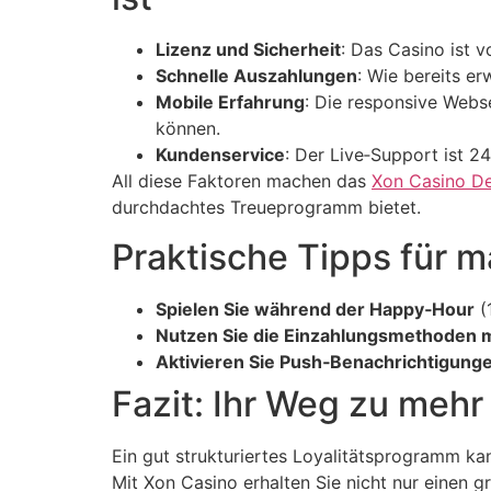
Lizenz und Sicherheit
: Das Casino ist 
Schnelle Auszahlungen
: Wie bereits e
Mobile Erfahrung
: Die responsive Webs
können.
Kundenservice
: Der Live‑Support ist 2
All diese Faktoren machen das
Xon Casino D
durchdachtes Treueprogramm bietet.
Praktische Tipps für 
Spielen Sie während der Happy‑Hour
(
Nutzen Sie die Einzahlungsmethoden mi
Aktivieren Sie Push‑Benachrichtigung
Fazit: Ihr Weg zu meh
Ein gut strukturiertes Loyalitätsprogramm k
Mit Xon Casino erhalten Sie nicht nur einen