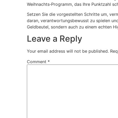
Weihnachts‑Programm, das Ihre Punktzahl schne
Setzen Sie die vorgestellten Schritte um, ver
daran, verantwortungsbewusst zu spielen und I
Geldbeutel, sondern auch zu einem echten Hig
Leave a Reply
Your email address will not be published.
Req
Comment
*