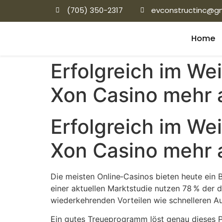
(705) 350-2317
evconstructinc@g
Home
Erfolgreich im We
Xon Casino mehr 
Erfolgreich im We
Xon Casino mehr 
Die meisten Online‑Casinos bieten heute ein
einer aktuellen Marktstudie nutzen 78 % der
wiederkehrenden Vorteilen wie schnelleren A
Ein gutes Treueprogramm löst genau dieses Pr