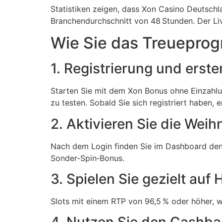
Statistiken zeigen, dass Xon Casino Deutschla
Branchendurchschnitt von 48 Stunden. Der Liv
Wie Sie das Treueprogr
1. Registrierung und erst
Starten Sie mit dem Xon Bonus ohne Einzahlun
zu testen. Sobald Sie sich registriert haben,
2. Aktivieren Sie die Wei
Nach dem Login finden Sie im Dashboard den B
Sonder‑Spin‑Bonus.
3. Spielen Sie gezielt auf
Slots mit einem RTP von 96,5 % oder höher, 