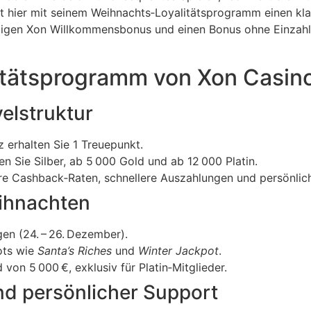
hat hier mit seinem Weihnachts‑Loyalitätsprogramm einen k
ügigen Xon Willkommensbonus und einen Bonus ohne Einzahl
tätsprogramm von Xon Casino
elstruktur
z erhalten Sie 1 Treuepunkt.
en Sie Silber, ab 5 000 Gold und ab 12 000 Platin.
ere Cashback‑Raten, schnellere Auszahlungen und persönlic
eihnachten
en (24. – 26. Dezember).
ots wie
Santa’s Riches
und
Winter Jackpot
.
von 5 000 €, exklusiv für Platin‑Mitglieder.
d persönlicher Support