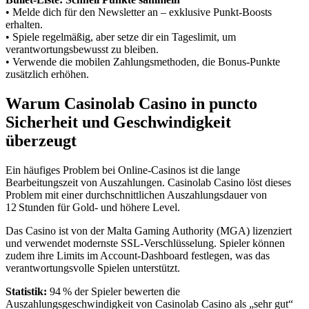
• Melde dich für den Newsletter an – exklusive Punkt-Boosts
erhalten.
• Spiele regelmäßig, aber setze dir ein Tageslimit, um
verantwortungsbewusst zu bleiben.
• Verwende die mobilen Zahlungsmethoden, die Bonus‑Punkte
zusätzlich erhöhen.
Warum Casinolab Casino in puncto
Sicherheit und Geschwindigkeit
überzeugt
Ein häufiges Problem bei Online‑Casinos ist die lange
Bearbeitungszeit von Auszahlungen. Casinolab Casino löst dieses
Problem mit einer durchschnittlichen Auszahlungsdauer von
12 Stunden für Gold‑ und höhere Level.
Das Casino ist von der Malta Gaming Authority (MGA) lizenziert
und verwendet modernste SSL‑Verschlüsselung. Spieler können
zudem ihre Limits im Account‑Dashboard festlegen, was das
verantwortungsvolle Spielen unterstützt.
Statistik:
94 % der Spieler bewerten die
Auszahlungsgeschwindigkeit von Casinolab Casino als „sehr gut“