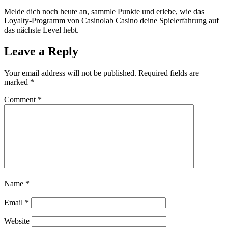
Melde dich noch heute an, sammle Punkte und erlebe, wie das
Loyalty‑Programm von Casinolab Casino deine Spielerfahrung auf
das nächste Level hebt.
Leave a Reply
Your email address will not be published.
Required fields are
marked
*
Comment
*
Name
*
Email
*
Website