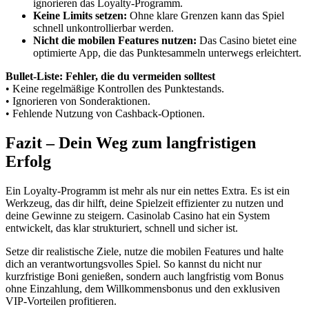
ignorieren das Loyalty‑Programm.
Keine Limits setzen:
Ohne klare Grenzen kann das Spiel
schnell unkontrollierbar werden.
Nicht die mobilen Features nutzen:
Das Casino bietet eine
optimierte App, die das Punktesammeln unterwegs erleichtert.
Bullet‑Liste: Fehler, die du vermeiden solltest
• Keine regelmäßige Kontrollen des Punktestands.
• Ignorieren von Sonderaktionen.
• Fehlende Nutzung von Cashback‑Optionen.
Fazit – Dein Weg zum langfristigen
Erfolg
Ein Loyalty‑Programm ist mehr als nur ein nettes Extra. Es ist ein
Werkzeug, das dir hilft, deine Spielzeit effizienter zu nutzen und
deine Gewinne zu steigern. Casinolab Casino hat ein System
entwickelt, das klar strukturiert, schnell und sicher ist.
Setze dir realistische Ziele, nutze die mobilen Features und halte
dich an verantwortungsvolles Spiel. So kannst du nicht nur
kurzfristige Boni genießen, sondern auch langfristig vom Bonus
ohne Einzahlung, dem Willkommensbonus und den exklusiven
VIP‑Vorteilen profitieren.