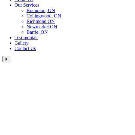
Our Services
Brampton, ON
Collingwood, ON
Richmond ON
Newmarket ON
Barrie, ON
Testimonials
Gallery
Contact Us
X