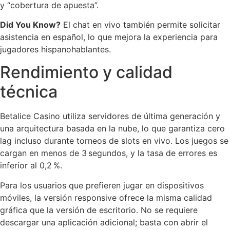
y “cobertura de apuesta”.
Did You Know?
El chat en vivo también permite solicitar
asistencia en español, lo que mejora la experiencia para
jugadores hispanohablantes.
Rendimiento y calidad
técnica
Betalice Casino utiliza servidores de última generación y
una arquitectura basada en la nube, lo que garantiza cero
lag incluso durante torneos de slots en vivo. Los juegos se
cargan en menos de 3 segundos, y la tasa de errores es
inferior al 0,2 %.
Para los usuarios que prefieren jugar en dispositivos
móviles, la versión responsive ofrece la misma calidad
gráfica que la versión de escritorio. No se requiere
descargar una aplicación adicional; basta con abrir el