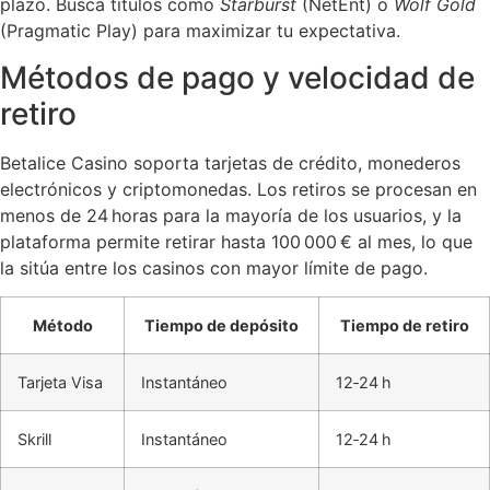
plazo. Busca títulos como
Starburst
(NetEnt) o
Wolf Gold
(Pragmatic Play) para maximizar tu expectativa.
Métodos de pago y velocidad de
retiro
Betalice Casino soporta tarjetas de crédito, monederos
electrónicos y criptomonedas. Los retiros se procesan en
menos de 24 horas para la mayoría de los usuarios, y la
plataforma permite retirar hasta 100 000 € al mes, lo que
la sitúa entre los casinos con mayor límite de pago.
Método
Tiempo de depósito
Tiempo de retiro
Tarjeta Visa
Instantáneo
12‑24 h
Skrill
Instantáneo
12‑24 h