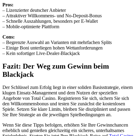
Pros:
– Lizenzierter deutscher Anbieter
– Attraktiver Willkommens‑ und No‑Deposit‑Bonus
– Schnelle Auszahlungen, besonders per E‑Wallet
– Mobile‑optimierte Plattform
Cons:
– Begrenzte Auswahl an Varianten mit mehrfachen Splits
– Einige Boni unterliegen hohen Wettanforderungen
– Kein sofortiger Live‑Dealer‑Blackjack
Fazit: Der Weg zum Gewinn beim
Blackjack
Der Schlüssel zum Erfolg liegt in einer soliden Basisstrategie, einem
klugen Einsatz‑Management und dem Nutzen der speziellen
Angebote von Total Casino. Registrieren Sie sich, sichern Sie sich
den Willkommensbonus und testen Sie zunächst die kostenlosen
Spiele. Setzen Sie klare Limits, bleiben Sie diszipliniert und passen
Sie Ihre Strategie an die jeweiligen Spielbedingungen an.
Wenn Sie diese Tipps befolgen, erhöhen Sie Ihre Gewinnchancen
erheblich und genießen gleichzeitig ein sicheres, unterhaltsames
Spielerlebnis. Starten Sie jetzt Ihre Blackjack‑Reise auf
Total Casino