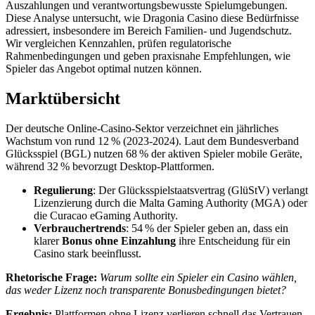
Auszahlungen und verantwortungsbewusste Spielumgebungen.
Diese Analyse untersucht, wie Dragonia Casino diese Bedürfnisse
adressiert, insbesondere im Bereich Familien‑ und Jugendschutz.
Wir vergleichen Kennzahlen, prüfen regulatorische
Rahmenbedingungen und geben praxisnahe Empfehlungen, wie
Spieler das Angebot optimal nutzen können.
Marktübersicht
Der deutsche Online‑Casino‑Sektor verzeichnet ein jährliches
Wachstum von rund 12 % (2023‑2024). Laut dem Bundesverband
Glücksspiel (BGL) nutzen 68 % der aktiven Spieler mobile Geräte,
während 32 % bevorzugt Desktop‑Plattformen.
Regulierung
: Der Glücksspielstaatsvertrag (GlüStV) verlangt
Lizenzierung durch die Malta Gaming Authority (MGA) oder
die Curacao eGaming Authority.
Verbrauchertrends
: 54 % der Spieler geben an, dass ein
klarer
Bonus ohne Einzahlung
ihre Entscheidung für ein
Casino stark beeinflusst.
Rhetorische Frage:
Warum sollte ein Spieler ein Casino wählen,
das weder Lizenz noch transparente Bonusbedingungen bietet?
Ergebnis:
Plattformen ohne Lizenz verlieren schnell das Vertrauen