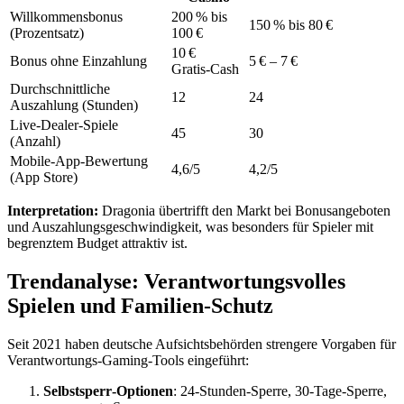
Willkommensbonus
200 % bis
150 % bis 80 €
(Prozentsatz)
100 €
10 €
Bonus ohne Einzahlung
5 € – 7 €
Gratis‑Cash
Durchschnittliche
12
24
Auszahlung (Stunden)
Live‑Dealer‑Spiele
45
30
(Anzahl)
Mobile‑App‑Bewertung
4,6/5
4,2/5
(App Store)
Interpretation:
Dragonia übertrifft den Markt bei Bonusangeboten
und Auszahlungsgeschwindigkeit, was besonders für Spieler mit
begrenztem Budget attraktiv ist.
Trendanalyse: Verantwortungsvolles
Spielen und Familien‑Schutz
Seit 2021 haben deutsche Aufsichtsbehörden strengere Vorgaben für
Verantwortungs‑Gaming‑Tools eingeführt:
Selbstsperr‑Optionen
: 24‑Stunden‑Sperre, 30‑Tage‑Sperre,