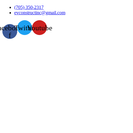
Skip
(705) 350-2317
to
evconstructinc@gmail.com
content
acebook-
Twitter
Youtube
f