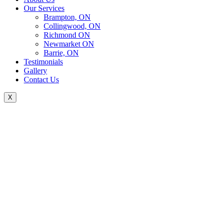
Our Services
Brampton, ON
Collingwood, ON
Richmond ON
Newmarket ON
Barrie, ON
Testimonials
Gallery
Contact Us
X