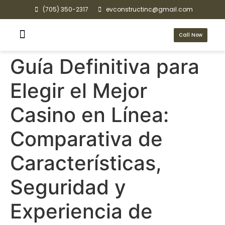
(705) 350-2317
evconstructinc@gmail.com
Call Now
Guía Definitiva para
Elegir el Mejor
Casino en Línea:
Comparativa de
Características,
Seguridad y
Experiencia de