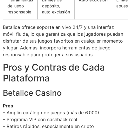
de juego
depósito,
apues
responsable
auto‑exclusión
Betalice ofrece soporte en vivo 24/7 y una interfaz
móvil fluida, lo que garantiza que los jugadores puedan
disfrutar de sus juegos favoritos en cualquier momento
y lugar. Además, incorpora herramientas de juego
responsable para proteger a sus usuarios.
Pros y Contras de Cada
Plataforma
Betalice Casino
Pros
– Amplio catálogo de juegos (más de 6 000)
– Programa VIP con cashback real
– Retiros rápidos, especialmente en cripto