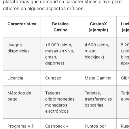
plataformas que comparten características clave pero
difieren en algunos aspectos críticos:
Característica
Betalice
CasinoX
Luc
Casino
(ejemplo)
(ej
Juegos
+6 000 (slots,
4 500 (slots,
5 2
disponibles
mesas en vivo,
ruleta,
(slo
crash,
blackjack)
bing
deportes)
apu
Licencia
Curazao
Malta Gaming
Gibr
Métodos de
Tarjetas,
Tarjetas,
Tarj
pago
criptomonedas,
transferencias
e‑wa
monederos
bancarias
electrónicos
Programa VIP
Cashback +
Puntos por
Rue