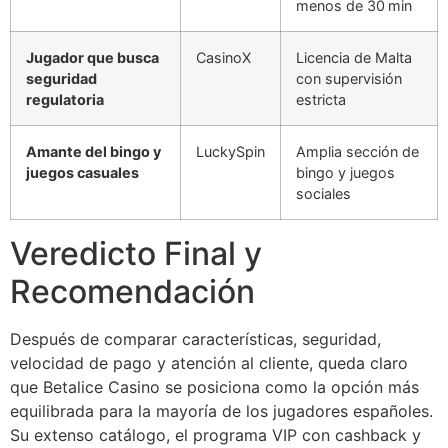
menos de 30 min
Jugador que busca
CasinoX
Licencia de Malta
seguridad
con supervisión
regulatoria
estricta
Amante del bingo y
LuckySpin
Amplia sección de
juegos casuales
bingo y juegos
sociales
Veredicto Final y
Recomendación
Después de comparar características, seguridad,
velocidad de pago y atención al cliente, queda claro
que Betalice Casino se posiciona como la opción más
equilibrada para la mayoría de los jugadores españoles.
Su extenso catálogo, el programa VIP con cashback y