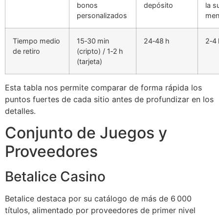
bonos
depósito
la s
personalizados
men
Tiempo medio
15‑30 min
24‑48 h
2‑4 
de retiro
(cripto) / 1‑2 h
(tarjeta)
Esta tabla nos permite comparar de forma rápida los
puntos fuertes de cada sitio antes de profundizar en los
detalles.
Conjunto de Juegos y
Proveedores
Betalice Casino
Betalice destaca por su catálogo de más de 6 000
títulos, alimentado por proveedores de primer nivel