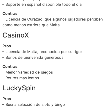
– Soporte en español disponible todo el día
Contras
– Licencia de Curazao, que algunos jugadores perciben
como menos estricta que Malta
CasinoX
Pros
– Licencia de Malta, reconocida por su rigor
– Bonos de bienvenida generosos
Contras
– Menor variedad de juegos
– Retiros más lentos
LuckySpin
Pros
– Buena selección de slots y bingo