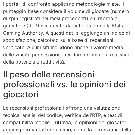
I portali di confronto applicano metodologie miste. Il
punteggio base considera il volume di giocate (numero
di spin registrati nei mesi precedenti) e il ritorno al
giocatore (RTP) certificato da autorità come la Malta
Gaming Authority. A questi dati si aggiunge un indice di
soddisfazione, calcolato sulla base di recensioni
verificate. Alcuni siti includono anche il valore medio
delle vincite per sessione, per dare un’idea più realistica
della potenziale redditività.
Il peso delle recensioni
professionali vs. le opinioni dei
giocatori
Le recensioni professionali offrono una valutazione
tecnica: analisi del codice, verifica dell’RTP, e test di
compatibilità mobile. Tuttavia, le opinioni dei giocatori
aggiungono un fattore umano, come la percezione della