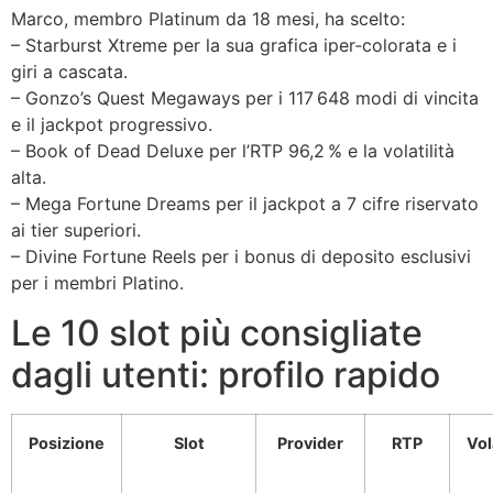
Marco, membro Platinum da 18 mesi, ha scelto:
– Starburst Xtreme per la sua grafica iper‑colorata e i
giri a cascata.
– Gonzo’s Quest Megaways per i 117 648 modi di vincita
e il jackpot progressivo.
– Book of Dead Deluxe per l’RTP 96,2 % e la volatilità
alta.
– Mega Fortune Dreams per il jackpot a 7 cifre riservato
ai tier superiori.
– Divine Fortune Reels per i bonus di deposito esclusivi
per i membri Platino.
Le 10 slot più consigliate
dagli utenti: profilo rapido
Posizione
Slot
Provider
RTP
Vol