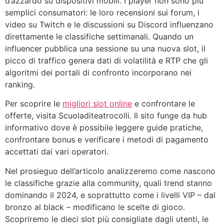
d’azzardo su dispositivi mobili. I player non sono più
semplici consumatori: le loro recensioni sui forum, i
video su Twitch e le discussioni su Discord influenzano
direttamente le classifiche settimanali. Quando un
influencer pubblica una sessione su una nuova slot, il
picco di traffico genera dati di volatilità e RTP che gli
algoritmi dei portali di confronto incorporano nei
ranking.
Per scoprire le
migliori slot online
e confrontare le
offerte, visita Scuoladiteatrocolli. Il sito funge da hub
informativo dove è possibile leggere guide pratiche,
confrontare bonus e verificare i metodi di pagamento
accettati dai vari operatori.
Nel prosieguo dell’articolo analizzeremo come nascono
le classifiche grazie alla community, quali trend stanno
dominando il 2024, e soprattutto come i livelli VIP – dal
bronzo al black – modificano le scelte di gioco.
Scopriremo le dieci slot più consigliate dagli utenti, le