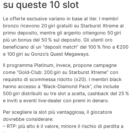
su queste 10 slot
Le offerte esclusive variano in base al tier. I membri
bronzo ricevono 20 giri gratuiti su Starburst Xtreme al
primo deposito, mentre gli argento ottengono 50 giri
più un bonus del 50 % sul deposito. Gli utenti oro
beneficiano di un “deposit match” del 100 % fino a €200
e 100 giri su Gonzo’s Quest Megaways.
Il programma Platinum, invece, propone campagne
come “Gold‑Club: 200 giri su Starburst Xtreme” con
requisito di scommessa ridotto (x20). I membri black
hanno accesso a “Black‑Diamond Pack”, che include
500 giri distribuiti su tre slot a scelta, cashback del 25 %
e inviti a eventi live‑dealer con premi in denaro.
Per scegliere la slot più vantaggiosa, il giocatore
dovrebbe considerare:
– RTP: più alto è il valore, minore il rischio di perdita a