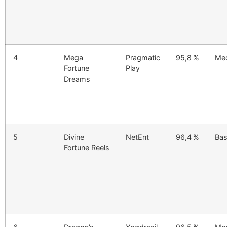
4
Mega
Pragmatic
95,8 %
Me
Fortune
Play
Dreams
5
Divine
NetEnt
96,4 %
Ba
Fortune Reels