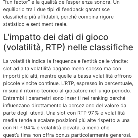
“fun factor” e la qualità dell’esperienza sonora. Un
equilibrio tra i due tipi di feedback garantisce
classifiche più affidabili, perché combina rigore
statistico e sentiment reale.
L’impatto dei dati di gioco
(volatilità, RTP) nelle classifiche
La volatilità indica la frequenza e l’entità delle vincite:
slot ad alta volatilità pagano meno spesso ma con
importi più alti, mentre quelle a bassa volatilità offrono
piccole vincite continue. L’RTP, espresso in percentuale,
misura il ritorno teorico al giocatore nel lungo periodo.
Entrambi i parametri sono inseriti nei ranking perché
influenzano direttamente la percezione del valore da
parte degli utenti. Una slot con RTP 97 % e volatilità
media tende a scalare posizioni più alte rispetto a una
con RTP 94 % e volatilità elevata, a meno che
quest’ultima non offra bonus particolarmente generosi.