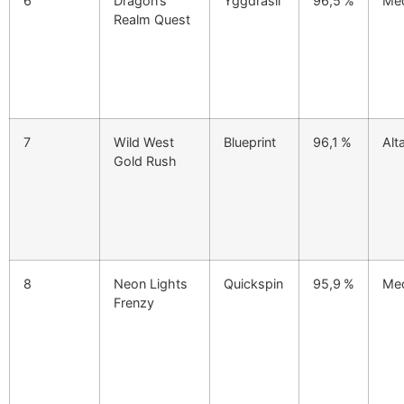
6
Dragon’s
Yggdrasil
96,5 %
Me
Realm Quest
7
Wild West
Blueprint
96,1 %
Alt
Gold Rush
8
Neon Lights
Quickspin
95,9 %
Me
Frenzy