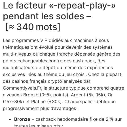
Le facteur «‑repeat‑play‑»
pendant les soldes –
[≈ 340 mots]
Les programmes VIP dédiés aux machines à sous
thématiques ont évolué pour devenir des systèmes
multi‑niveaux où chaque tranche dépensée génère des
points échangeables contre des cash‑back, des
multiplicateurs de dépôt ou même des expériences
exclusives liées au thème du jeu choisi. Chez la plupart
des casinos français crypto analysés par
Commentjyvais.Fr, la structure typique comprend quatre
niveaux : Bronze (0–5k points), Argent (5k–15k), Or
(15k–30k) et Platine (+30k). Chaque palier débloque
progressivement plus d’avantages :
Bronze
– cashback hebdomadaire fixe de 2 % sur
toutes les mises slots ;