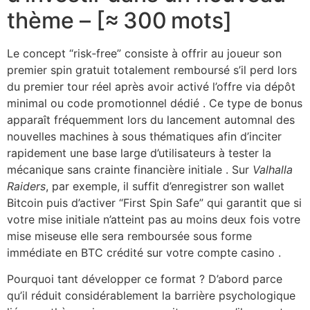
thème – [≈ 300 mots]
Le concept “risk‑free” consiste à offrir au joueur son
premier spin gratuit totalement remboursé s’il perd lors
du premier tour réel après avoir activé l’offre via dépôt
minimal ou code promotionnel dédié . Ce type de bonus
apparaît fréquemment lors du lancement automnal des
nouvelles machines à sous thématiques afin d’inciter
rapidement une base large d’utilisateurs à tester la
mécanique sans crainte financière initiale . Sur
Valhalla
Raiders
, par exemple, il suffit d’enregistrer son wallet
Bitcoin puis d’activer “First Spin Safe” qui garantit que si
votre mise initiale n’atteint pas au moins deux fois votre
mise miseuse elle sera remboursée sous forme
immédiate en BTC crédité sur votre compte casino .
Pourquoi tant développer ce format ? D’abord parce
qu’il réduit considérablement la barrière psychologique