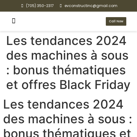
(705) 350-2317
evconstructinc@gmail.com
Call Now
Les tendances 2024
des machines à sous
: bonus thématiques
et offres Black Friday
Les tendances 2024
des machines à sous :
bonus thématiques et