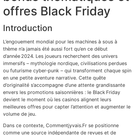
offres Black Friday
Introduction
L’engouement mondial pour les machines à sous à
thème n’a jamais été aussi fort qu’en ce début
d’année 2024. Les joueurs recherchent des univers
immersifs – mythologie nordique, civilisations perdues
ou futurisme cyber‑punk – qui transforment chaque spin
en une petite aventure narrative. Cette quête
d’originalité s’accompagne d’une attente grandissante
envers les promotions saisonnières : le Black Friday
devient le moment où les casinos alignent leurs
meilleures offres pour capter l’attention et augmenter le
volume de jeu.
Dans ce contexte, Commentjyvais.Fr se positionne
comme une source indépendante de revues et de