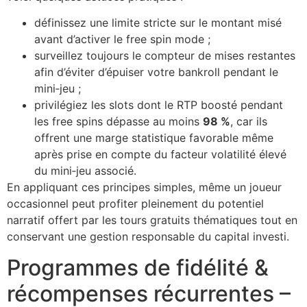
définissez une limite stricte sur le montant misé
avant d’activer le free spin mode ;
surveillez toujours le compteur de mises restantes
afin d’éviter d’épuiser votre bankroll pendant le
mini‑jeu ;
privilégiez les slots dont le RTP boosté pendant
les free spins dépasse au moins
98 %
, car ils
offrent une marge statistique favorable même
après prise en compte du facteur volatilité élevé
du mini‑jeu associé.
En appliquant ces principes simples, même un joueur
occasionnel peut profiter pleinement du potentiel
narratif offert par les tours gratuits thématiques tout en
conservant une gestion responsable du capital investi.
Programmes de fidélité &
récompenses récurrentes –