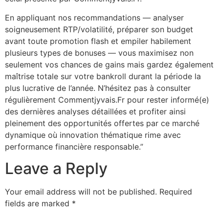
En appliquant nos recommandations — analyser
soigneusement RTP/volatilité, préparer son budget
avant toute promotion flash et empiler habilement
plusieurs types de bonuses — vous maximisez non
seulement vos chances de gains mais gardez également
maîtrise totale sur votre bankroll durant la période la
plus lucrative de l’année. N’hésitez pas à consulter
régulièrement Commentjyvais.Fr pour rester informé(e)
des dernières analyses détaillées et profiter ainsi
pleinement des opportunités offertes par ce marché
dynamique où innovation thématique rime avec
performance financière responsable.”
Leave a Reply
Your email address will not be published.
Required
fields are marked
*