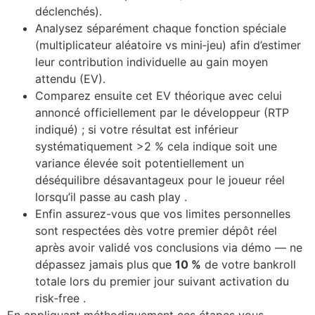
déclenchés).
Analysez séparément chaque fonction spéciale
(multiplicateur aléatoire vs mini‑jeu) afin d’estimer
leur contribution individuelle au gain moyen
attendu (EV).
Comparez ensuite cet EV théorique avec celui
annoncé officiellement par le développeur (RTP
indiqué) ; si votre résultat est inférieur
systématiquement >2 % cela indique soit une
variance élevée soit potentiellement un
déséquilibre désavantageux pour le joueur réel
lorsqu’il passe au cash play .
Enfin assurez-vous que vos limites personnelles
sont respectées dès votre premier dépôt réel
après avoir validé vos conclusions via démo — ne
dépassez jamais plus que
10 %
de votre bankroll
totale lors du premier jour suivant activation du
risk‑free .
En appliquant méthodiquement ces étapes vous