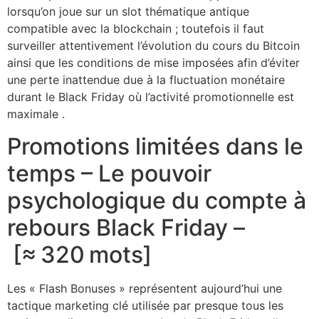
lorsqu’on joue sur un slot thématique antique
compatible avec la blockchain ; toutefois il faut
surveiller attentivement l’évolution du cours du Bitcoin
ainsi que les conditions de mise imposées afin d’éviter
une perte inattendue due à la fluctuation monétaire
durant le Black Friday où l’activité promotionnelle est
maximale .
Promotions limitées dans le
temps – Le pouvoir
psychologique du compte à
rebours Black Friday –
[≈ 320 mots]
Les « Flash Bonuses » représentent aujourd’hui une
tactique marketing clé utilisée par presque tous les