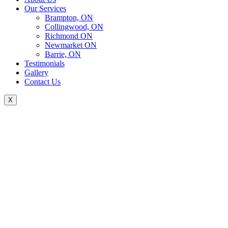
Our Services
Brampton, ON
Collingwood, ON
Richmond ON
Newmarket ON
Barrie, ON
Testimonials
Gallery
Contact Us
X