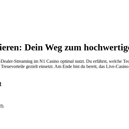
nieren: Dein Weg zum hochwerti
ve‑Dealer‑Streaming im N1 Casino optimal nutzt. Du erfährst, welche Tec
reuevorteile gezielt einsetzt. Am Ende bist du bereit, das Live‑Casino
t
d).