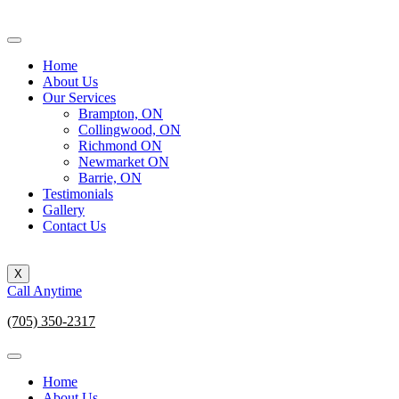
Home
About Us
Our Services
Brampton, ON
Collingwood, ON
Richmond ON
Newmarket ON
Barrie, ON
Testimonials
Gallery
Contact Us
X
Call Anytime
(705) 350-2317
Home
About Us