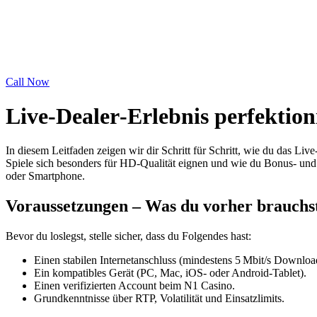
Call Now
Live‑Dealer‑Erlebnis perfektio
In diesem Leitfaden zeigen wir dir Schritt für Schritt, wie du das Li
Spiele sich besonders für HD‑Qualität eignen und wie du Bonus‑ und T
oder Smartphone.
Voraussetzungen – Was du vorher brauchs
Bevor du loslegst, stelle sicher, dass du Folgendes hast:
Einen stabilen Internetanschluss (mindestens 5 Mbit/s Downloa
Ein kompatibles Gerät (PC, Mac, iOS‑ oder Android‑Tablet).
Einen verifizierten Account beim N1 Casino.
Grundkenntnisse über RTP, Volatilität und Einsatzlimits.