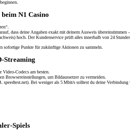
 beginnen.
ng beim N1 Casino
ren“.
arauf, dass deine Angaben exakt mit deinem Ausweis übereinstimmen – 
chweis) hoch. Der Kundenservice prüft alles innerhalb von 24 Stunde
m sofortige Punkte für zukünftige Aktionen zu sammeln.
HD‑Streaming
e Video‑Codecs am besten.
n Browsereinstellungen, um Bildaussetzer zu vermeiden.
. speedtest.net). Bei weniger als 5 Mbit/s solltest du deine Verbindung
ler‑Spiels