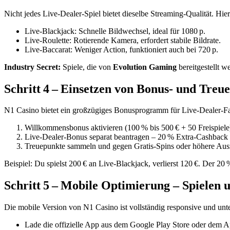
Nicht jedes Live‑Dealer‑Spiel bietet dieselbe Streaming‑Qualität. Hier
Live‑Blackjack: Schnelle Bildwechsel, ideal für 1080 p.
Live‑Roulette: Rotierende Kamera, erfordert stabile Bildrate.
Live‑Baccarat: Weniger Action, funktioniert auch bei 720 p.
Industry Secret:
Spiele, die von
Evolution Gaming
bereitgestellt w
Schritt 4 – Einsetzen von Bonus‑ und Treu
N1 Casino bietet ein großzügiges Bonusprogramm für Live‑Dealer‑Fans
Willkommensbonus aktivieren (100 % bis 500 € + 50 Freispiele
Live‑Dealer‑Bonus separat beantragen – 20 % Extra‑Cashback 
Treuepunkte sammeln und gegen Gratis‑Spins oder höhere Ausz
Beispiel: Du spielst 200 € an Live‑Blackjack, verlierst 120 €. Der 20 
Schritt 5 – Mobile Optimierung – Spielen 
Die mobile Version von N1 Casino ist vollständig responsive und unter
Lade die offizielle App aus dem Google Play Store oder dem A