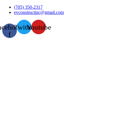
Skip
(705) 350-2317
to
evconstructinc@gmail.com
content
acebook-
Twitter
Youtube
f