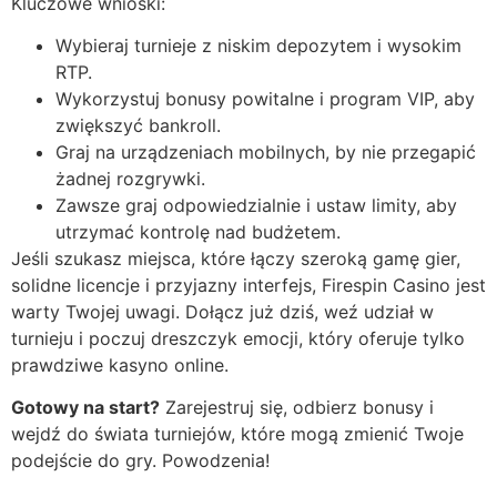
Kluczowe wnioski:
Wybieraj turnieje z niskim depozytem i wysokim
RTP.
Wykorzystuj bonusy powitalne i program VIP, aby
zwiększyć bankroll.
Graj na urządzeniach mobilnych, by nie przegapić
żadnej rozgrywki.
Zawsze graj odpowiedzialnie i ustaw limity, aby
utrzymać kontrolę nad budżetem.
Jeśli szukasz miejsca, które łączy szeroką gamę gier,
solidne licencje i przyjazny interfejs, Firespin Casino jest
warty Twojej uwagi. Dołącz już dziś, weź udział w
turnieju i poczuj dreszczyk emocji, który oferuje tylko
prawdziwe kasyno online.
Gotowy na start?
Zarejestruj się, odbierz bonusy i
wejdź do świata turniejów, które mogą zmienić Twoje
podejście do gry. Powodzenia!