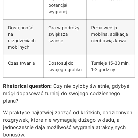
potencjał
wygranej
Dostępność
Gra w podróży
Pełna wersja
na
zwiększa
mobilna, aplikacja
urządzeniach
szanse
nieobowiązkowa
mobilnych
Czas trwania
Dostosuj do
Turnieje 15‑30 min,
swojego grafiku
1‑2 godziny
Rhetorical question:
Czy nie byłoby świetnie, gdybyś
mógł dopasować turniej do swojego codziennego
planu?
W praktyce najłatwiej zacząć od krótkich, codziennych
rozgrywek, które nie wymagają dużego wkładu, a
jednocześnie dają możliwość wygrania atrakcyjnych
bonusów.