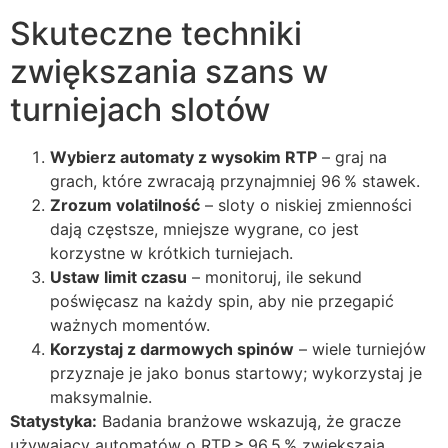
Skuteczne techniki
zwiększania szans w
turniejach slotów
Wybierz automaty z wysokim RTP
– graj na
grach, które zwracają przynajmniej 96 % stawek.
Zrozum volatilność
– sloty o niskiej zmienności
dają częstsze, mniejsze wygrane, co jest
korzystne w krótkich turniejach.
Ustaw limit czasu
– monitoruj, ile sekund
poświęcasz na każdy spin, aby nie przegapić
ważnych momentów.
Korzystaj z darmowych spinów
– wiele turniejów
przyznaje je jako bonus startowy; wykorzystaj je
maksymalnie.
Statystyka:
Badania branżowe wskazują, że gracze
używający automatów o RTP ≥ 96,5 % zwiększają