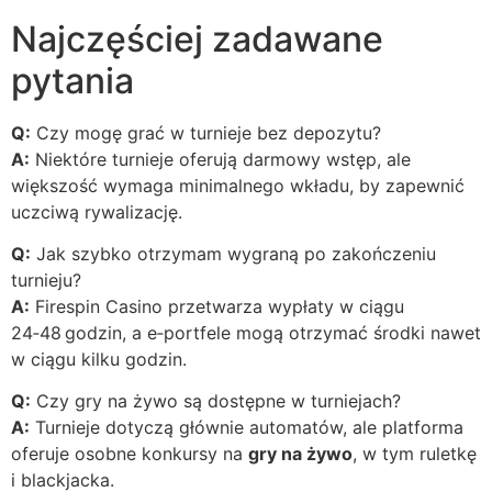
Najczęściej zadawane
pytania
Q:
Czy mogę grać w turnieje bez depozytu?
A:
Niektóre turnieje oferują darmowy wstęp, ale
większość wymaga minimalnego wkładu, by zapewnić
uczciwą rywalizację.
Q:
Jak szybko otrzymam wygraną po zakończeniu
turnieju?
A:
Firespin Casino przetwarza wypłaty w ciągu
24‑48 godzin, a e‑portfele mogą otrzymać środki nawet
w ciągu kilku godzin.
Q:
Czy gry na żywo są dostępne w turniejach?
A:
Turnieje dotyczą głównie automatów, ale platforma
oferuje osobne konkursy na
gry na żywo
, w tym ruletkę
i blackjacka.