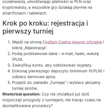
oczekiwania, umożliwiając płatności w PLN oraz
kryptowaluty, a wszystkie gry działają płynnie na
smartfonach i tabletach.
Krok po kroku: rejestracja i
pierwszy turniej
Wejdź na stronę
FireSpin Casino kasyno oficjalne
i
kliknij „Rejestracja”.
Podaj podstawowe dane – e‑mail, hasło, walutę
(PLN).
Zweryfikuj konto, aby odblokować wypłaty.
Dokonaj pierwszego depozytu (minimum 10 PLN) i
odbierz darmowe spiny.
Przejdź do zakładki „Turnieje” i wybierz aktualny
turniej slotów.
Rhetorical question:
Czy nie chciałbyś już dziś
rozpocząć przygody z turniejami, nie tracąc czasu na
skomplikowane procedury?