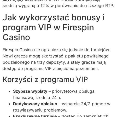
średnią wygraną o 12 % w porównaniu do niższego RTP.
Jak wykorzystać bonusy i
program VIP w Firespin
Casino
Firespin Casino nie ogranicza się jedynie do turniejów.
Nowi gracze mogą skorzystać z pakietu powitalnego
podzielonego na trzy depozyty, a stały gracze mają
dostęp do programu VIP z pięcioma poziomami.
Korzyści z programu VIP
Szybsze wypłaty
– priorytetowa obsługa
finansowa, średnio 24 h.
Dedykowany opiekun
– wsparcie 24/7, pomoc w
rozwiązywaniu problemów.
Ekskluzywne turnieje
– dostęp do zamkniętych