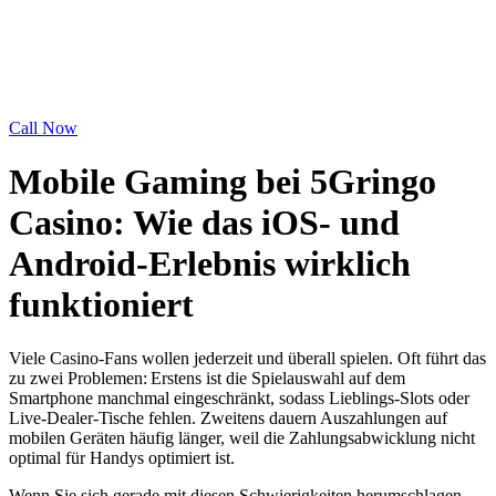
Call Now
Mobile Gaming bei 5Gringo
Casino: Wie das iOS‑ und
Android‑Erlebnis wirklich
funktioniert
Viele Casino‑Fans wollen jederzeit und überall spielen. Oft führt das
zu zwei Problemen: Erstens ist die Spielauswahl auf dem
Smartphone manchmal eingeschränkt, sodass Lieblings‑Slots oder
Live‑Dealer‑Tische fehlen. Zweitens dauern Auszahlungen auf
mobilen Geräten häufig länger, weil die Zahlungsabwicklung nicht
optimal für Handys optimiert ist.
Wenn Sie sich gerade mit diesen Schwierigkeiten herumschlagen,