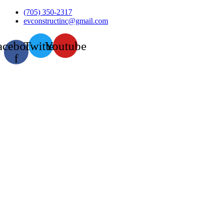
Skip
(705) 350-2317
to
evconstructinc@gmail.com
content
acebook-
Twitter
Youtube
f