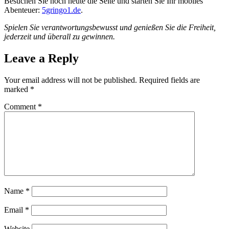
Besuchen Sie noch heute die Seite und starten Sie Ihr mobiles
Abenteuer:
5gringo1.de
.
Spielen Sie verantwortungsbewusst und genießen Sie die Freiheit,
jederzeit und überall zu gewinnen.
Leave a Reply
Your email address will not be published.
Required fields are
marked
*
Comment
*
Name
*
Email
*
Website