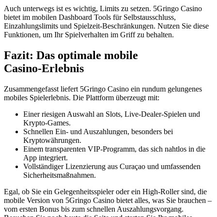
Auch unterwegs ist es wichtig, Limits zu setzen. 5Gringo Casino
bietet im mobilen Dashboard Tools für Selbstausschluss,
Einzahlungslimits und Spielzeit‑Beschränkungen. Nutzen Sie diese
Funktionen, um Ihr Spielverhalten im Griff zu behalten.
Fazit: Das optimale mobile
Casino‑Erlebnis
Zusammengefasst liefert 5Gringo Casino ein rundum gelungenes
mobiles Spielerlebnis. Die Plattform überzeugt mit:
Einer riesigen Auswahl an Slots, Live‑Dealer‑Spielen und
Krypto‑Games.
Schnellen Ein- und Auszahlungen, besonders bei
Kryptowährungen.
Einem transparenten VIP‑Programm, das sich nahtlos in die
App integriert.
Vollständiger Lizenzierung aus Curaçao und umfassenden
Sicherheitsmaßnahmen.
Egal, ob Sie ein Gelegenheitsspieler oder ein High‑Roller sind, die
mobile Version von 5Gringo Casino bietet alles, was Sie brauchen –
vom ersten Bonus bis zum schnellen Auszahlungsvorgang.