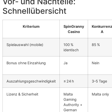
Vor‑ und Nachteile:
Schnellübersicht
Kriterium
SpinGranny
Konkurren
Casino
A
Spielauswahl (mobile)
100 %
85 %
identisch
Bonus ohne Einzahlung
Ja
Nein
Auszahlungsgeschwindigkeit
≤ 24 h
3–5 Tage
Lizenz & Sicherheit
Malta
Malta only
Gaming
Authority +
German