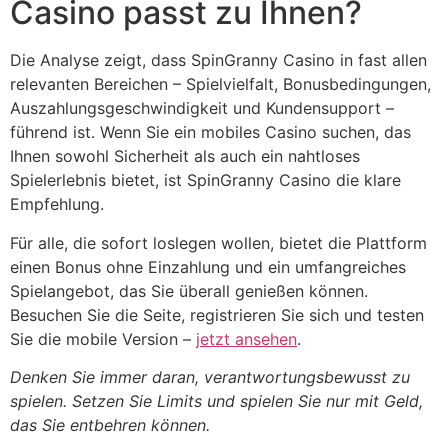
Casino passt zu Ihnen?
Die Analyse zeigt, dass SpinGranny Casino in fast allen
relevanten Bereichen – Spielvielfalt, Bonusbedingungen,
Auszahlungsgeschwindigkeit und Kundensupport –
führend ist. Wenn Sie ein mobiles Casino suchen, das
Ihnen sowohl Sicherheit als auch ein nahtloses
Spielerlebnis bietet, ist SpinGranny Casino die klare
Empfehlung.
Für alle, die sofort loslegen wollen, bietet die Plattform
einen Bonus ohne Einzahlung und ein umfangreiches
Spielangebot, das Sie überall genießen können.
Besuchen Sie die Seite, registrieren Sie sich und testen
Sie die mobile Version –
jetzt ansehen
.
Denken Sie immer daran, verantwortungsbewusst zu
spielen. Setzen Sie Limits und spielen Sie nur mit Geld,
das Sie entbehren können.