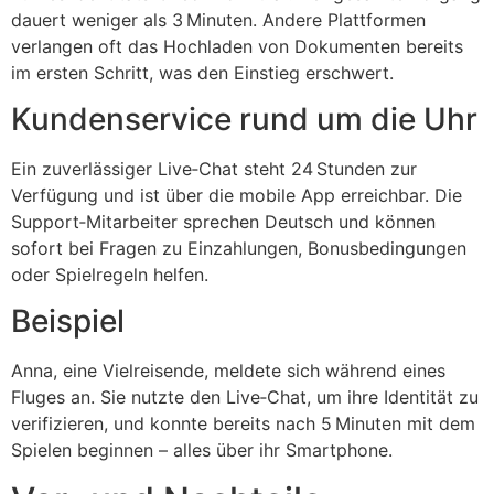
dauert weniger als 3 Minuten. Andere Plattformen
verlangen oft das Hochladen von Dokumenten bereits
im ersten Schritt, was den Einstieg erschwert.
Kundenservice rund um die Uhr
Ein zuverlässiger Live‑Chat steht 24 Stunden zur
Verfügung und ist über die mobile App erreichbar. Die
Support‑Mitarbeiter sprechen Deutsch und können
sofort bei Fragen zu Einzahlungen, Bonusbedingungen
oder Spielregeln helfen.
Beispiel
Anna, eine Vielreisende, meldete sich während eines
Fluges an. Sie nutzte den Live‑Chat, um ihre Identität zu
verifizieren, und konnte bereits nach 5 Minuten mit dem
Spielen beginnen – alles über ihr Smartphone.