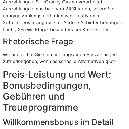
Auszahlungen. SpinGranny Casino verarbeitet
Auszahlungen innerhalb von 24 Stunden, sofern Sie
gängige Zahlungsmethoden wie Trustly oder
Sofortüberweisung nutzen. Andere Anbieter benötigen
häufig 3–5 Werktage, besonders bei Kreditkarten.
Rhetorische Frage
Warum sollten Sie sich mit langsamen Auszahlungen
zufriedengeben, wenn es schnelle Alternativen gibt?
Preis‑Leistung und Wert:
Bonusbedingungen,
Gebühren und
Treueprogramme
Willkommensbonus im Detail