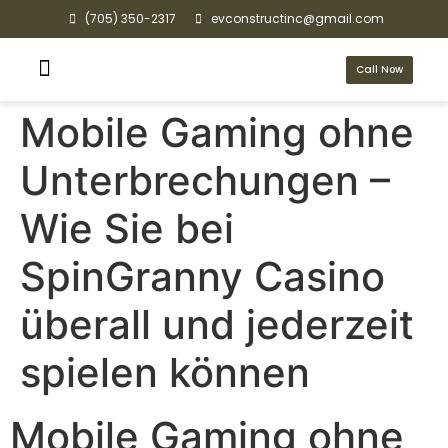
(705) 350-2317
evconstructinc@gmail.com
Call Now
Mobile Gaming ohne
Unterbrechungen –
Wie Sie bei
SpinGranny Casino
überall und jederzeit
spielen können
Mobile Gaming ohne