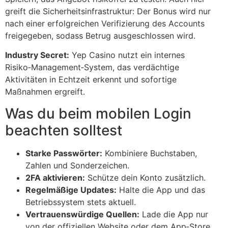
greift die Sicherheitsinfrastruktur: Der Bonus wird nur
nach einer erfolgreichen Verifizierung des Accounts
freigegeben, sodass Betrug ausgeschlossen wird.
Industry Secret:
Yep Casino nutzt ein internes
Risiko‑Management‑System, das verdächtige
Aktivitäten in Echtzeit erkennt und sofortige
Maßnahmen ergreift.
Was du beim mobilen Login
beachten solltest
Starke Passwörter:
Kombiniere Buchstaben,
Zahlen und Sonderzeichen.
2FA aktivieren:
Schütze dein Konto zusätzlich.
Regelmäßige Updates:
Halte die App und das
Betriebssystem stets aktuell.
Vertrauenswürdige Quellen:
Lade die App nur
von der offiziellen Website oder dem App‑Store