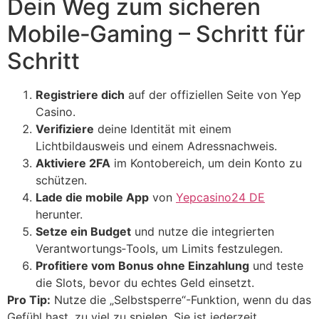
Dein Weg zum sicheren
Mobile‑Gaming – Schritt für
Schritt
Registriere dich
auf der offiziellen Seite von Yep
Casino.
Verifiziere
deine Identität mit einem
Lichtbildausweis und einem Adressnachweis.
Aktiviere 2FA
im Kontobereich, um dein Konto zu
schützen.
Lade die mobile App
von
Yepcasino24 DE
herunter.
Setze ein Budget
und nutze die integrierten
Verantwortungs‑Tools, um Limits festzulegen.
Profitiere vom Bonus ohne Einzahlung
und teste
die Slots, bevor du echtes Geld einsetzt.
Pro Tip:
Nutze die „Selbstsperre“-Funktion, wenn du das
Gefühl hast, zu viel zu spielen. Sie ist jederzeit