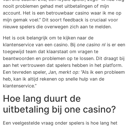
nooit problemen gehad met uitbetalingen of mijn
account. Het is een betrouwbaar casino waar ik me op
mijn gemak voel.” Dit soort feedback is cruciaal voor
nieuwe spelers die overwegen zich aan te melden.
Het is ook belangrijk om te kijken naar de
klantenservice van een casino. Bij
one casino nl
is er een
toegewijd team dat klaarstaat om vragen te
beantwoorden en problemen op te lossen. Dit draagt bij
aan het vertrouwen dat spelers hebben in het platform.
Een tevreden speler,
Jan, merkt op:
“Als ik een probleem
heb, kan ik altijd rekenen op snelle hulp van de
klantenservice.”
Hoe lang duurt de
uitbetaling bij one casino?
Een veelgestelde vraag onder spelers is hoe lang het