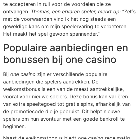
te accepteren in ruil voor de voordelen die ze
ontvangen.
Thomas, een ervaren speler, merkt op:
“Zelfs
met de voorwaarden vind ik het nog steeds een
geweldige kans om mijn speelervaring te verbeteren.
Het maakt het spel gewoon spannender.”
Populaire aanbiedingen en
bonussen bij one casino
Bij
one casino
zijn er verschillende populaire
aanbiedingen die spelers aantrekken. De
welkomstbonus is een van de meest aantrekkelijke,
vooral voor nieuwe spelers. Deze bonus kan variëren
van extra speeltegoed tot gratis spins, afhankelijk van
de promotiecode die je gebruikt. Dit helpt nieuwe
spelers om hun avontuur met een goede bankroll te
beginnen.
Naast de welkomstbonus biedt
one casino
regelmatig