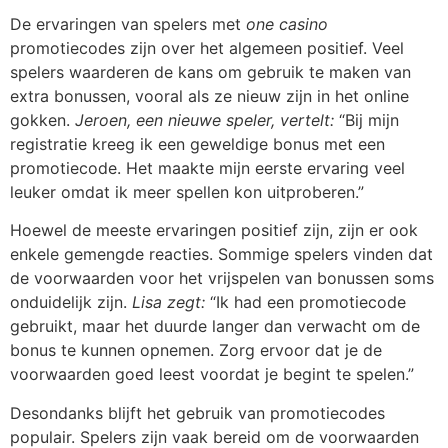
De ervaringen van spelers met
one casino
promotiecodes zijn over het algemeen positief. Veel
spelers waarderen de kans om gebruik te maken van
extra bonussen, vooral als ze nieuw zijn in het online
gokken.
Jeroen, een nieuwe speler, vertelt:
“Bij mijn
registratie kreeg ik een geweldige bonus met een
promotiecode. Het maakte mijn eerste ervaring veel
leuker omdat ik meer spellen kon uitproberen.”
Hoewel de meeste ervaringen positief zijn, zijn er ook
enkele gemengde reacties. Sommige spelers vinden dat
de voorwaarden voor het vrijspelen van bonussen soms
onduidelijk zijn.
Lisa zegt:
“Ik had een promotiecode
gebruikt, maar het duurde langer dan verwacht om de
bonus te kunnen opnemen. Zorg ervoor dat je de
voorwaarden goed leest voordat je begint te spelen.”
Desondanks blijft het gebruik van promotiecodes
populair. Spelers zijn vaak bereid om de voorwaarden