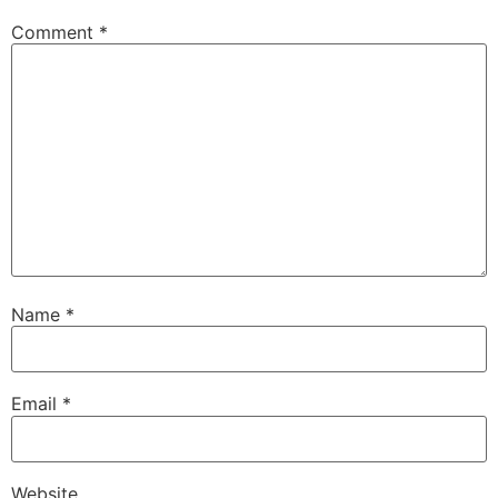
Comment
*
Name
*
Email
*
Website