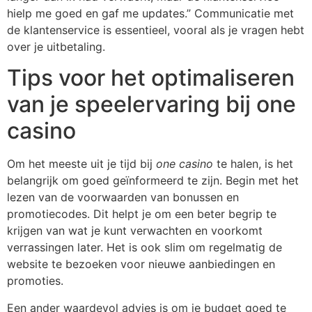
hielp me goed en gaf me updates.” Communicatie met
de klantenservice is essentieel, vooral als je vragen hebt
over je uitbetaling.
Tips voor het optimaliseren
van je speelervaring bij one
casino
Om het meeste uit je tijd bij
one casino
te halen, is het
belangrijk om goed geïnformeerd te zijn. Begin met het
lezen van de voorwaarden van bonussen en
promotiecodes. Dit helpt je om een beter begrip te
krijgen van wat je kunt verwachten en voorkomt
verrassingen later. Het is ook slim om regelmatig de
website te bezoeken voor nieuwe aanbiedingen en
promoties.
Een ander waardevol advies is om je budget goed te