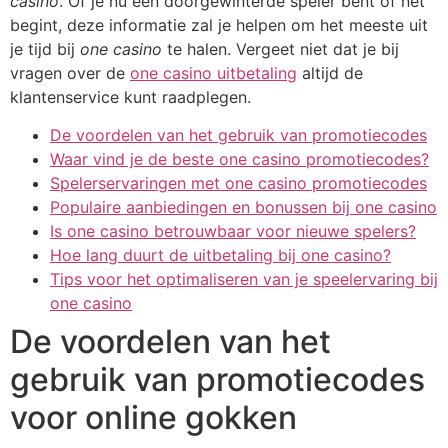
casino
. Of je nu een doorgewinterde speler bent of net
begint, deze informatie zal je helpen om het meeste uit
je tijd bij
one casino
te halen. Vergeet niet dat je bij
vragen over de
one casino uitbetaling
altijd de
klantenservice kunt raadplegen.
De voordelen van het gebruik van promotiecodes
Waar vind je de beste one casino promotiecodes?
Spelerservaringen met one casino promotiecodes
Populaire aanbiedingen en bonussen bij one casino
Is one casino betrouwbaar voor nieuwe spelers?
Hoe lang duurt de uitbetaling bij one casino?
Tips voor het optimaliseren van je speelervaring bij
one casino
De voordelen van het
gebruik van promotiecodes
voor online gokken