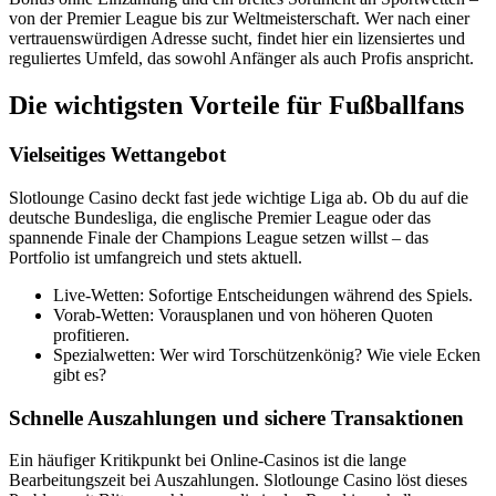
von der Premier League bis zur Weltmeisterschaft. Wer nach einer
vertrauenswürdigen Adresse sucht, findet hier ein lizensiertes und
reguliertes Umfeld, das sowohl Anfänger als auch Profis anspricht.
Die wichtigsten Vorteile für Fußballfans
Vielseitiges Wettangebot
Slotlounge Casino deckt fast jede wichtige Liga ab. Ob du auf die
deutsche Bundesliga, die englische Premier League oder das
spannende Finale der Champions League setzen willst – das
Portfolio ist umfangreich und stets aktuell.
Live‑Wetten: Sofortige Entscheidungen während des Spiels.
Vorab‑Wetten: Vorausplanen und von höheren Quoten
profitieren.
Spezialwetten: Wer wird Torschützenkönig? Wie viele Ecken
gibt es?
Schnelle Auszahlungen und sichere Transaktionen
Ein häufiger Kritikpunkt bei Online‑Casinos ist die lange
Bearbeitungszeit bei Auszahlungen. Slotlounge Casino löst dieses