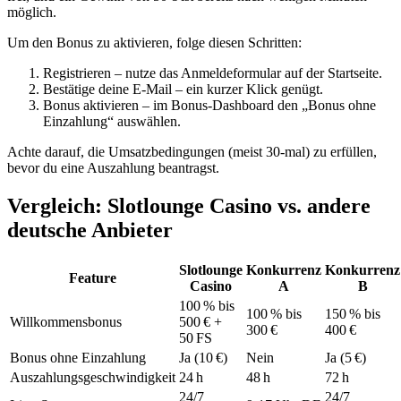
möglich.
Um den Bonus zu aktivieren, folge diesen Schritten:
Registrieren – nutze das Anmeldeformular auf der Startseite.
Bestätige deine E‑Mail – ein kurzer Klick genügt.
Bonus aktivieren – im Bonus‑Dashboard den „Bonus ohne
Einzahlung“ auswählen.
Achte darauf, die Umsatzbedingungen (meist 30‑mal) zu erfüllen,
bevor du eine Auszahlung beantragst.
Vergleich: Slotlounge Casino vs. andere
deutsche Anbieter
Slotlounge
Konkurrenz
Konkurrenz
Feature
Casino
A
B
100 % bis
100 % bis
150 % bis
Willkommensbonus
500 € +
300 €
400 €
50 FS
Bonus ohne Einzahlung
Ja (10 €)
Nein
Ja (5 €)
Auszahlungsgeschwindigkeit
24 h
48 h
72 h
24/7
24/7