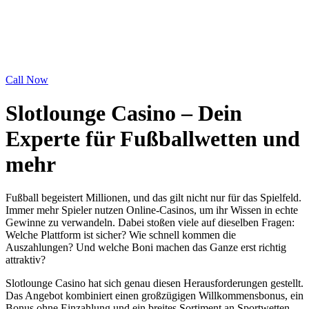
Call Now
Slotlounge Casino – Dein
Experte für Fußballwetten und
mehr
Fußball begeistert Millionen, und das gilt nicht nur für das Spielfeld.
Immer mehr Spieler nutzen Online‑Casinos, um ihr Wissen in echte
Gewinne zu verwandeln. Dabei stoßen viele auf dieselben Fragen:
Welche Plattform ist sicher? Wie schnell kommen die
Auszahlungen? Und welche Boni machen das Ganze erst richtig
attraktiv?
Slotlounge Casino hat sich genau diesen Herausforderungen gestellt.
Das Angebot kombiniert einen großzügigen Willkommensbonus, ein
Bonus ohne Einzahlung und ein breites Sortiment an Sportwetten –