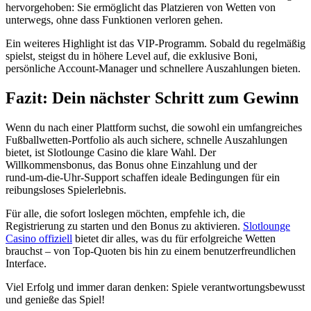
hervorgehoben: Sie ermöglicht das Platzieren von Wetten von
unterwegs, ohne dass Funktionen verloren gehen.
Ein weiteres Highlight ist das VIP‑Programm. Sobald du regelmäßig
spielst, steigst du in höhere Level auf, die exklusive Boni,
persönliche Account‑Manager und schnellere Auszahlungen bieten.
Fazit: Dein nächster Schritt zum Gewinn
Wenn du nach einer Plattform suchst, die sowohl ein umfangreiches
Fußballwetten‑Portfolio als auch sichere, schnelle Auszahlungen
bietet, ist Slotlounge Casino die klare Wahl. Der
Willkommensbonus, das Bonus ohne Einzahlung und der
rund‑um‑die‑Uhr‑Support schaffen ideale Bedingungen für ein
reibungsloses Spielerlebnis.
Für alle, die sofort loslegen möchten, empfehle ich, die
Registrierung zu starten und den Bonus zu aktivieren.
Slotlounge
Casino offiziell
bietet dir alles, was du für erfolgreiche Wetten
brauchst – von Top‑Quoten bis hin zu einem benutzerfreundlichen
Interface.
Viel Erfolg und immer daran denken: Spiele verantwortungsbewusst
und genieße das Spiel!