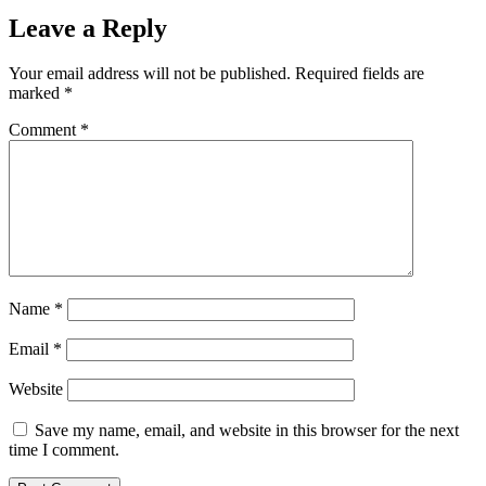
Leave a Reply
Your email address will not be published.
Required fields are
marked
*
Comment
*
Name
*
Email
*
Website
Save my name, email, and website in this browser for the next
time I comment.