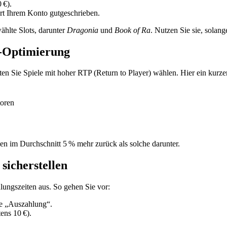
 €).
rt Ihrem Konto gutgeschrieben.
ählte Slots, darunter
Dragonia
und
Book of Ra
. Nutzen Sie sie, solang
P‑Optimierung
n Sie Spiele mit hoher RTP (Return to Player) wählen. Hier ein kurzer
toren
len im Durchschnitt 5 % mehr zurück als solche darunter.
 sicherstellen
lungszeiten aus. So gehen Sie vor:
e „Auszahlung“.
ens 10 €).