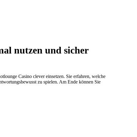
al nutzen und sicher
otlounge Casino clever einsetzen. Sie erfahren, welche
erantwortungsbewusst zu spielen. Am Ende können Sie