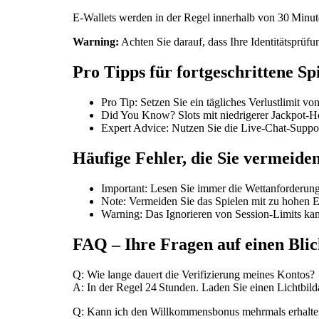
E‑Wallets werden in der Regel innerhalb von 30 Minu
Warning:
Achten Sie darauf, dass Ihre Identitätsprüf
Pro Tipps für fortgeschrittene Sp
Pro Tip: Setzen Sie ein tägliches Verlustlimit v
Did You Know? Slots mit niedrigerer Jackpot‑H
Expert Advice: Nutzen Sie die Live‑Chat‑Suppo
Häufige Fehler, die Sie vermeiden
Important: Lesen Sie immer die Wettanforderun
Note: Vermeiden Sie das Spielen mit zu hohen E
Warning: Das Ignorieren von Session‑Limits kan
FAQ – Ihre Fragen auf einen Bli
Q: Wie lange dauert die Verifizierung meines Kontos?
A: In der Regel 24 Stunden. Laden Sie einen Lichtbil
Q: Kann ich den Willkommensbonus mehrmals erhalte