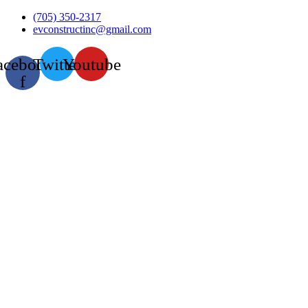
Skip
(705) 350-2317
to
evconstructinc@gmail.com
content
acebook-
Twitter
Youtube
f