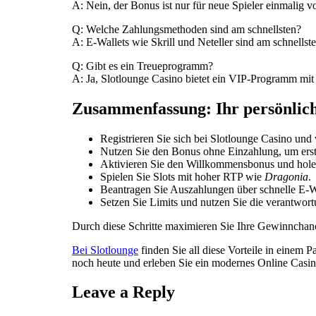
A: Nein, der Bonus ist nur für neue Spieler einmalig v
Q: Welche Zahlungsmethoden sind am schnellsten?
A: E‑Wallets wie Skrill und Neteller sind am schnellst
Q: Gibt es ein Treueprogramm?
A: Ja, Slotlounge Casino bietet ein VIP‑Programm mi
Zusammenfassung: Ihr persönlich
Registrieren Sie sich bei Slotlounge Casino und 
Nutzen Sie den Bonus ohne Einzahlung, um erste
Aktivieren Sie den Willkommensbonus und holen
Spielen Sie Slots mit hoher RTP wie
Dragonia
.
Beantragen Sie Auszahlungen über schnelle E‑W
Setzen Sie Limits und nutzen Sie die verantwor
Durch diese Schritte maximieren Sie Ihre Gewinnchance
Bei Slotlounge
finden Sie all diese Vorteile in einem 
noch heute und erleben Sie ein modernes Online Casino
Leave a Reply