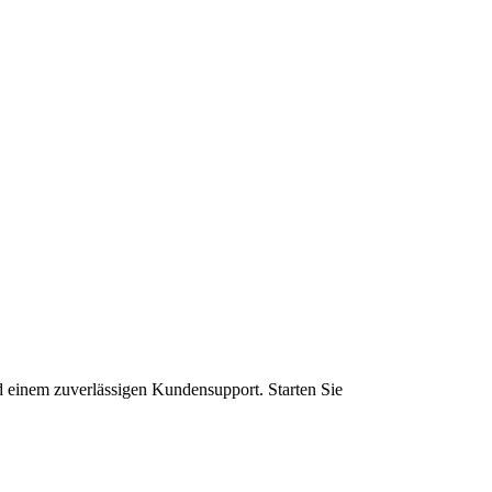
nd einem zuverlässigen Kundensupport. Starten Sie