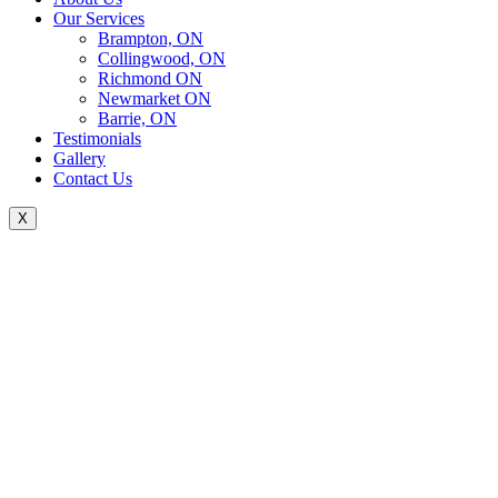
Our Services
Brampton, ON
Collingwood, ON
Richmond ON
Newmarket ON
Barrie, ON
Testimonials
Gallery
Contact Us
X