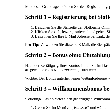
Mit diesen Grundlagen können Sie den Registrierungsp
Schritt 1 – Registrierung bei Slo
Besuchen Sie die Startseite des Slotlounge Onli
Klicken Sie auf „Jetzt registrieren“ und geben S
Bestätigen Sie Ihre E‑Mail-Adresse per Link, den
Pro Tip:
Verwenden Sie dieselbe E‑Mail, die Sie späte
Schritt 2 – Bonus ohne Einzahlun
Nach der Bestätigung Ihres Kontos finden Sie im Das
ausgewählte Slots wie
Dragonia
genutzt werden.
Wichtig: Der Bonus unterliegt einer Wettanforderung 
Schritt 3 – Willkommensbonus be
Slotlounge Casino bietet einen großzügigen Willkomme
Gehen Sie im Menü zu
„Bonusse“
und wählen 