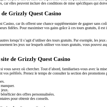
fres, car elles peuvent inclure des conditions de mise spécifiques qui doive
s de Grizzly Quest Casino
est Casino, car ils offrent une chance supplémentaire de gagner sans coû
s fidèles. Pour maximiser vos gains grâce à ces tours gratuits, il est i
res lorsqu’il s’agit d’utiliser des tours gratuits. Par exemple, les jeux
usement les jeux sur lesquels utiliser vos tours gratuits, vous pouvez a
 site de Grizzly Quest Casino
 si vous savez où chercher. Tout d’abord, familiarisez-vous avec la mise
t vos préférés. Prenez le temps de consulter la section des promotions p
ues.
s manquer.
e jeux.
bénéficier des offres personnalisées.
taires pour obtenir des conseils.