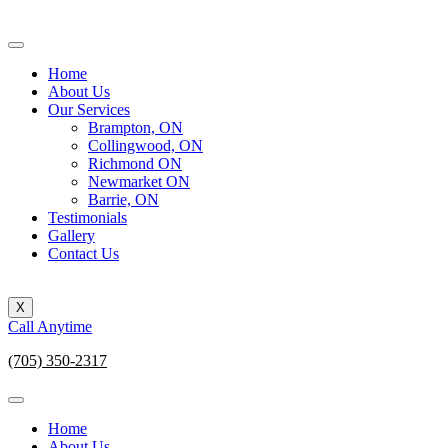
Home
About Us
Our Services
Brampton, ON
Collingwood, ON
Richmond ON
Newmarket ON
Barrie, ON
Testimonials
Gallery
Contact Us
X
Call Anytime
(705) 350-2317
Home
About Us