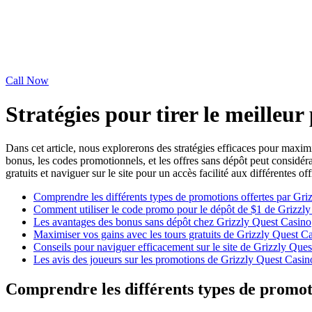
Call Now
Stratégies pour tirer le meilleu
Dans cet article, nous explorerons des stratégies efficaces pour max
bonus, les codes promotionnels, et les offres sans dépôt peut considér
gratuits et naviguer sur le site pour un accès facilité aux différentes
Comprendre les différents types de promotions offertes par Gri
Comment utiliser le code promo pour le dépôt de $1 de Grizzl
Les avantages des bonus sans dépôt chez Grizzly Quest Casino
Maximiser vos gains avec les tours gratuits de Grizzly Quest C
Conseils pour naviguer efficacement sur le site de Grizzly Que
Les avis des joueurs sur les promotions de Grizzly Quest Casin
Comprendre les différents types de promot