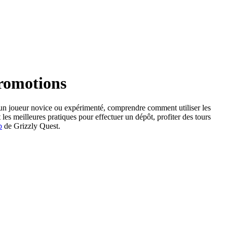
promotions
z un joueur novice ou expérimenté, comprendre comment utiliser les
es meilleures pratiques pour effectuer un dépôt, profiter des tours
b
de Grizzly Quest.