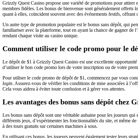
Grizzly Quest Casino propose une variété de promotions pour attirer et
membres fidèles. Les bonus de bienvenue sont généralement offerts lor
quant à elles, coïncident souvent avec des événements festifs, offrant
Un autre type de promotion populaire est le bonus sans dépôt, qui perm
familiariser avec la plateforme, tout en ayant la chance de gagner de l
rendant chaque visite au casino unique.
Comment utiliser le code promo pour le dé
Le dépôt de $1 à Grizzly Quest Casino est une excellente opportunité p
d’utiliser le bon code promo lors de votre inscription ou de votre pre
Pour utiliser le code promo de dépôt de $1, commencez par vous conn
login
. Assurez-vous de vérifier les conditions de mise associées à l’o
Cela vous aidera à éviter toute confusion et à gérer vos attentes.
Les avantages des bonus sans dépôt chez G
Les bonus sans dépôt sont une véritable aubaine pour les joueurs qui 
différents jeux, d’expérimenter les fonctionnalités du site, et même de
à des tours gratuits sur certaines machines à sous.
En utilisant ces bonus, les joueurs peuvent également tester leurs stra