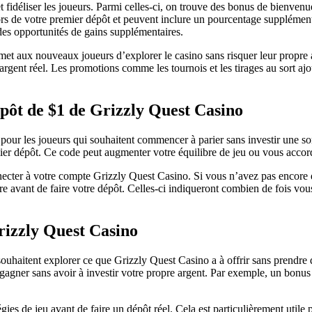
 fidéliser les joueurs. Parmi celles-ci, on trouve des bonus de bienvenue
s de votre premier dépôt et peuvent inclure un pourcentage supplémentai
 des opportunités de gains supplémentaires.
et aux nouveaux joueurs d’explorer le casino sans risquer leur propre ar
’argent réel. Les promotions comme les tournois et les tirages au sort a
pôt de $1 de Grizzly Quest Casino
our les joueurs qui souhaitent commencer à parier sans investir une somm
mier dépôt. Ce code peut augmenter votre équilibre de jeu ou vous accord
ecter à votre compte Grizzly Quest Casino. Si vous n’avez pas encore 
ffre avant de faire votre dépôt. Celles-ci indiqueront combien de fois vo
rizzly Quest Casino
souhaitent explorer ce que Grizzly Quest Casino a à offrir sans prendre 
 gagner sans avoir à investir votre propre argent. Par exemple, un bonus
tégies de jeu avant de faire un dépôt réel. Cela est particulièrement util