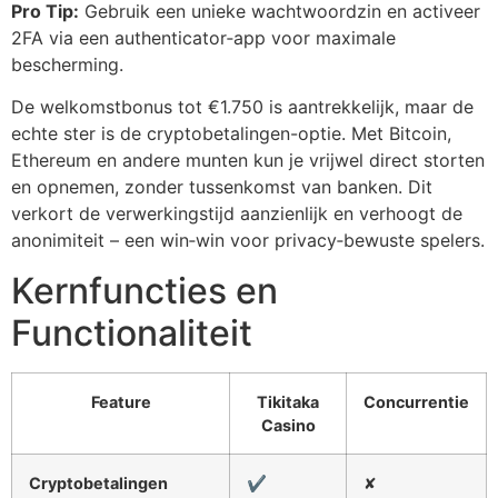
Pro Tip:
Gebruik een unieke wachtwoordzin en activeer
2FA via een authenticator‑app voor maximale
bescherming.
De welkomstbonus tot €1.750 is aantrekkelijk, maar de
echte ster is de cryptobetalingen-optie. Met Bitcoin,
Ethereum en andere munten kun je vrijwel direct storten
en opnemen, zonder tussenkomst van banken. Dit
verkort de verwerkingstijd aanzienlijk en verhoogt de
anonimiteit – een win‑win voor privacy‑bewuste spelers.
Kernfuncties en
Functionaliteit
Feature
Tikitaka
Concurrentie
Casino
Cryptobetalingen
✔︎
✘