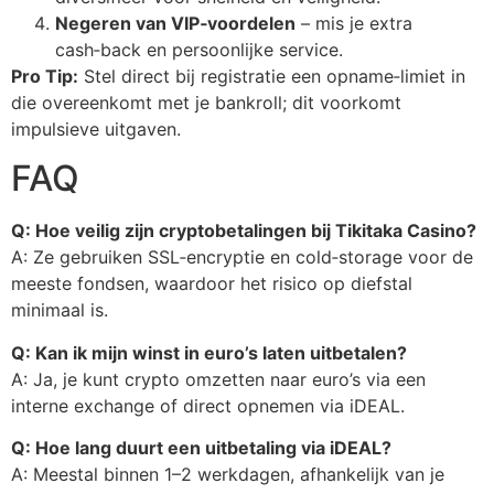
Negeren van VIP‑voordelen
– mis je extra
cash‑back en persoonlijke service.
Pro Tip:
Stel direct bij registratie een opname‑limiet in
die overeenkomt met je bankroll; dit voorkomt
impulsieve uitgaven.
FAQ
Q: Hoe veilig zijn cryptobetalingen bij Tikitaka Casino?
A: Ze gebruiken SSL‑encryptie en cold‑storage voor de
meeste fondsen, waardoor het risico op diefstal
minimaal is.
Q: Kan ik mijn winst in euro’s laten uitbetalen?
A: Ja, je kunt crypto omzetten naar euro’s via een
interne exchange of direct opnemen via iDEAL.
Q: Hoe lang duurt een uitbetaling via iDEAL?
A: Meestal binnen 1–2 werkdagen, afhankelijk van je