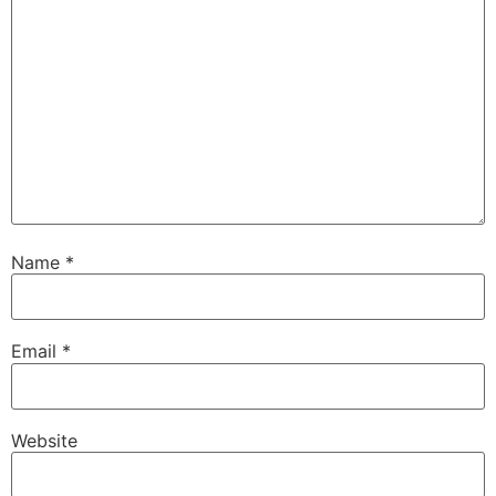
Name
*
Email
*
Website