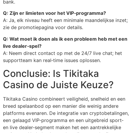
bank.
Q: Zijn er limieten voor het VIP‑programma?
A: Ja, elk niveau heeft een minimale maandelijkse inzet;
zie de promotiepagina voor details.
Q: Wat moet ik doen als ik een probleem heb met een
live dealer‑spel?
A: Neem direct contact op met de 24/7 live chat; het
supportteam kan real‑time issues oplossen.
Conclusie: Is Tikitaka
Casino de Juiste Keuze?
Tikitaka Casino combineert veiligheid, snelheid en een
breed spelaanbod op een manier die weinig andere
platforms evenaren. De integratie van cryptobetalingen,
een gelaagd VIP‑programma en een uitgebreid sport‑
en live dealer‑segment maken het een aantrekkelijke