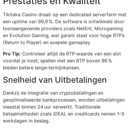
Prestaties en Kwaliteit
Tikitaka Casino draait op een dedicated serverfarm met
een uptime van 99,9 %. De software is ontwikkeld door
toonaangevende providers zoals NetEnt, Microgaming
en Evolution Gaming, wat garant staat voor hoge RTP’s
(Return to Player) en soepele gameplay.
Pro Tip:
Controleer altijd de RTP‑waarde van een slot
voordat je inzet; spellen met een RTP boven 96 %
bieden betere lange‑termijnkansen.
Snelheid van Uitbetalingen
Dankzij de integratie van cryptobetalingen en
geoptimaliseerde bankprocessen, worden uitbetalingen
meestal binnen 24 uur verwerkt. Traditionele
betaalmethoden zoals iDEAL en creditcards nemen 1–3
werkdagen in beslag.