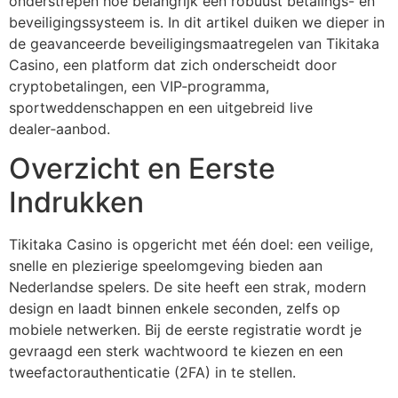
onderstrepen hoe belangrijk een robuust betalings- en
beveiligingssysteem is. In dit artikel duiken we dieper in
de geavanceerde beveiligingsmaatregelen van Tikitaka
Casino, een platform dat zich onderscheidt door
cryptobetalingen, een VIP‑programma,
sportweddenschappen en een uitgebreid live
dealer‑aanbod.
Overzicht en Eerste
Indrukken
Tikitaka Casino is opgericht met één doel: een veilige,
snelle en plezierige speelomgeving bieden aan
Nederlandse spelers. De site heeft een strak, modern
design en laadt binnen enkele seconden, zelfs op
mobiele netwerken. Bij de eerste registratie wordt je
gevraagd een sterk wachtwoord te kiezen en een
tweefactorauthenticatie (2FA) in te stellen.