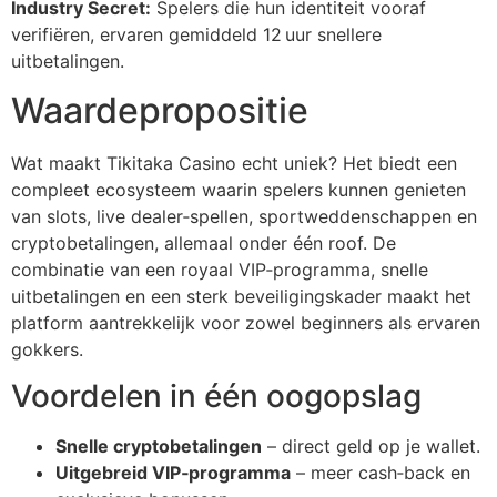
Industry Secret:
Spelers die hun identiteit vooraf
verifiëren, ervaren gemiddeld 12 uur snellere
uitbetalingen.
Waardepropositie
Wat maakt Tikitaka Casino echt uniek? Het biedt een
compleet ecosysteem waarin spelers kunnen genieten
van slots, live dealer‑spellen, sportweddenschappen en
cryptobetalingen, allemaal onder één roof. De
combinatie van een royaal VIP‑programma, snelle
uitbetalingen en een sterk beveiligingskader maakt het
platform aantrekkelijk voor zowel beginners als ervaren
gokkers.
Voordelen in één oogopslag
Snelle cryptobetalingen
– direct geld op je wallet.
Uitgebreid VIP‑programma
– meer cash‑back en