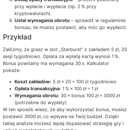
przy wpłacie i wypłacie (np. 2 % przy
kryptowalutach).
Ustal wymagania obrotu
– sprawdź w regulaminie
bonusu, ile musisz postawić, aby móc go wypłacić.
Przykład
Załóżmy, że grasz w slot „Starburst” z zakładem 5 zł, 20
sesji tygodniowo. Opłata za wpłatę kartą wynosi 1 %.
Bonus powitalny ma wymagania 30 x. Kalkulator
pokaże:
Koszt zakładów:
5 zł × 20 = 100 zł tygodniowo
Opłata transakcyjna:
1 % × 100 zł = 1 zł
Wymagania obrotu:
30 × bonus 100 zł = 3000 zł
(potrzebne do wypłaty)
W ten sposób wiesz, że aby wykorzystać bonus, musisz
postawić 3000 zł, co wpływa na Twój budżet. Dzięki
takiej analizie możesz lepiej dopasować strategię gry i