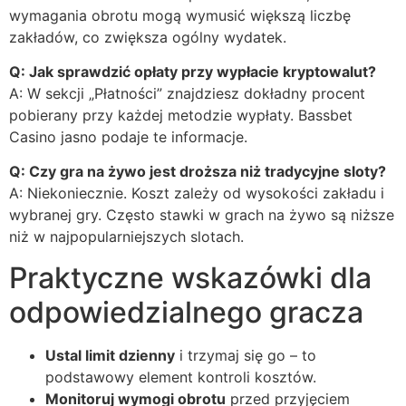
wymagania obrotu mogą wymusić większą liczbę
zakładów, co zwiększa ogólny wydatek.
Q: Jak sprawdzić opłaty przy wypłacie kryptowalut?
A: W sekcji „Płatności” znajdziesz dokładny procent
pobierany przy każdej metodzie wypłaty. Bassbet
Casino jasno podaje te informacje.
Q: Czy gra na żywo jest droższa niż tradycyjne sloty?
A: Niekoniecznie. Koszt zależy od wysokości zakładu i
wybranej gry. Często stawki w grach na żywo są niższe
niż w najpopularniejszych slotach.
Praktyczne wskazówki dla
odpowiedzialnego gracza
Ustal limit dzienny
i trzymaj się go – to
podstawowy element kontroli kosztów.
Monitoruj wymogi obrotu
przed przyjęciem