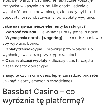
stołowej, warto zrozumieć, ile faktycznie kosztuje
rozrywka w kasynie online. Nie chodzi jedynie o
wysokość bonusu powitalnego, ale o cały cykl – od
depozytu, przez obstawianie, po wypłatę wygranej.
Jakie są najważniejsze elementy kosztu gry?
–
Wartość zakładu
– ile wkładasz przy jednej rundzie.
–
Wymagania obrotu (wagering)
– ile musisz postawić,
aby wypłacić bonus.
–
Opłaty transakcyjne
– prowizje przy wpłacie lub
wypłacie, zwłaszcza przy kryptowalutach.
–
Czas realizacji wypłaty
– dłuższy czas to często
niższe koszty operacyjne.
Znając te czynniki, możesz lepiej zarządzać budżetem i
uniknąć nieprzyjemnych niespodzianek.
Bassbet Casino – co
wyróżnia tę platformę?