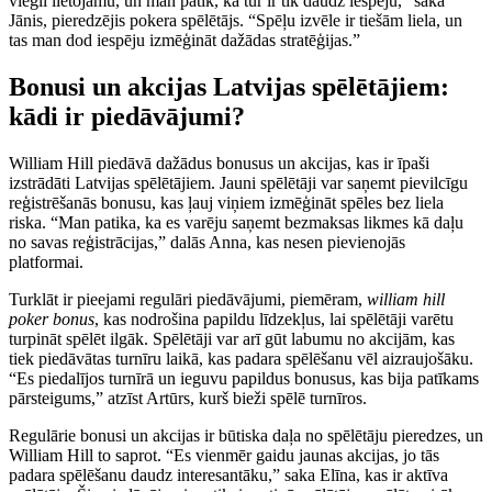
viegli lietojamu, un man patīk, ka tur ir tik daudz iespēju,” saka
Jānis, pieredzējis pokera spēlētājs. “Spēļu izvēle ir tiešām liela, un
tas man dod iespēju izmēģināt dažādas stratēģijas.”
Bonusi un akcijas Latvijas spēlētājiem:
kādi ir piedāvājumi?
William Hill piedāvā dažādus bonusus un akcijas, kas ir īpaši
izstrādāti Latvijas spēlētājiem. Jauni spēlētāji var saņemt pievilcīgu
reģistrēšanās bonusu, kas ļauj viņiem izmēģināt spēles bez liela
riska. “Man patika, ka es varēju saņemt bezmaksas likmes kā daļu
no savas reģistrācijas,” dalās Anna, kas nesen pievienojās
platformai.
Turklāt ir pieejami regulāri piedāvājumi, piemēram,
william hill
poker bonus
, kas nodrošina papildu līdzekļus, lai spēlētāji varētu
turpināt spēlēt ilgāk. Spēlētāji var arī gūt labumu no akcijām, kas
tiek piedāvātas turnīru laikā, kas padara spēlēšanu vēl aizraujošāku.
“Es piedalījos turnīrā un ieguvu papildus bonusus, kas bija patīkams
pārsteigums,” atzīst Artūrs, kurš bieži spēlē turnīros.
Regulārie bonusi un akcijas ir būtiska daļa no spēlētāju pieredzes, un
William Hill to saprot. “Es vienmēr gaidu jaunas akcijas, jo tās
padara spēlēšanu daudz interesantāku,” saka Elīna, kas ir aktīva