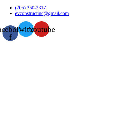
Skip
(705) 350-2317
to
evconstructinc@gmail.com
content
acebook-
Twitter
Youtube
f