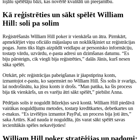
lojālu spēlētāju bāzi, kas novērtē kvalitāti un pieejamību.
Kā reģistrēties un sākt spēlēt William
Hill: soli pa solim
Reģistrēšanās William Hill poker ir vienkārša un ātra. Pirmkārt,
apmeklējiet viņu oficiālo mājaslapu un noklikšķiniet uz reģistrācijas
pogas. Jums tiks lūgts aizpildīt veidlapu ar personisko informāciju,
tostarp vārdu, uzvārdu, e-pasta adresi un dzimšanas datumu. “Es
biju pārsteigts, cik viegli bija reģistrēties,” dalās Jānis, kurš nesen
sāka spēlēt.
Otrkārt, pēc reģistrācijas pabeigšanas ir jāapstiprina konts,
izmantojot e-pastu, ko saņemsiet no William Hill. Šis solis ir svarīgs,
lai nodrošinātu, ka jūsu konts ir drošs. “Man patika, ka šis process
bija tik vienkāršs, un es varēju ātri sākt spēlēt,” piebilst Anna.
Pēdējais solis ir noguldīt līdzekļus savā kontā. William Hill piedāvā
vairākas noguldījumu metodes, tostarp kredītkartes, debetkartes un
e-makus. “Es izvēlējos izmantot PayPal, un process bija ļoti ātrs,”
saka Artūrs. Kad nauda ir noguldīta, jūs varat sākt spēlēt savas
iecienītākās spēles nekavējoties!
William Hill poker stratēģijas un padomi: