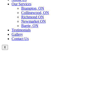
Our Services
Brampton, ON
Collingwood, ON
Richmond ON
Newmarket ON
Barrie, ON
Testimonials
Gallery
Contact Us
X