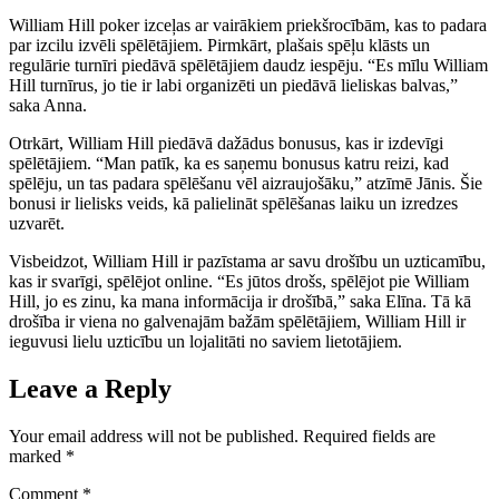
William Hill poker izceļas ar vairākiem priekšrocībām, kas to padara
par izcilu izvēli spēlētājiem. Pirmkārt, plašais spēļu klāsts un
regulārie turnīri piedāvā spēlētājiem daudz iespēju. “Es mīlu William
Hill turnīrus, jo tie ir labi organizēti un piedāvā lieliskas balvas,”
saka Anna.
Otrkārt, William Hill piedāvā dažādus bonusus, kas ir izdevīgi
spēlētājiem. “Man patīk, ka es saņemu bonusus katru reizi, kad
spēlēju, un tas padara spēlēšanu vēl aizraujošāku,” atzīmē Jānis. Šie
bonusi ir lielisks veids, kā palielināt spēlēšanas laiku un izredzes
uzvarēt.
Visbeidzot, William Hill ir pazīstama ar savu drošību un uzticamību,
kas ir svarīgi, spēlējot online. “Es jūtos drošs, spēlējot pie William
Hill, jo es zinu, ka mana informācija ir drošībā,” saka Elīna. Tā kā
drošība ir viena no galvenajām bažām spēlētājiem, William Hill ir
ieguvusi lielu uzticību un lojalitāti no saviem lietotājiem.
Leave a Reply
Your email address will not be published.
Required fields are
marked
*
Comment
*